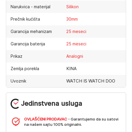
Narukvica - materijal
Silikon
Prečnik kućišta
30mm
Garancija mehanizam
25 meseci
Garancija baterija
25 meseci
Prikaz
Analogni
KINA
Zemlja porekla
WATCH IS WATCH DOO
Uvoznik
Jedinstvena usluga
OVLAŠĆENI PRODAVAC
- Garantujemo da su satovi
na našem sajtu 100% originalni.