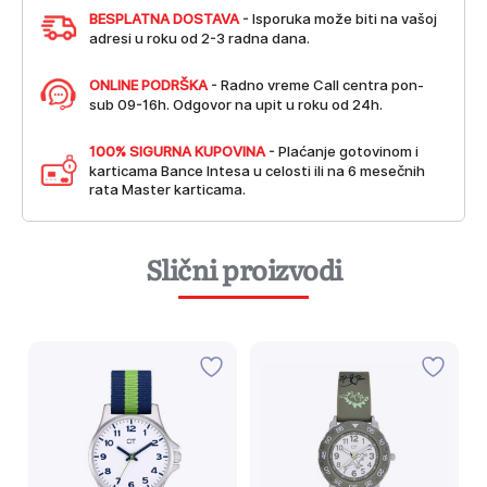
BESPLATNA DOSTAVA
- Isporuka može biti na vašoj
adresi u roku od 2-3 radna dana.
ONLINE PODRŠKA
- Radno vreme Call centra pon-
sub 09-16h. Odgovor na upit u roku od 24h.
100% SIGURNA KUPOVINA
- Plaćanje gotovinom i
karticama Bance Intesa u celosti ili na 6 mesečnih
rata Master karticama.
Slični proizvodi