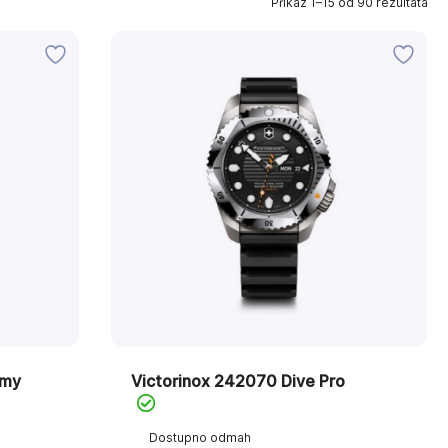
Prikaz 1–15 od 90 rezultata
rmy
Victorinox 242070 Dive Pro
Dostupno odmah