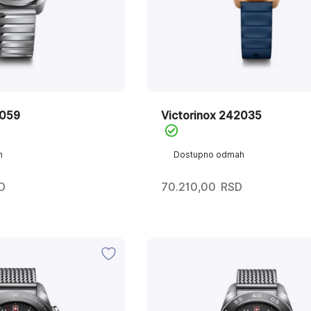
2059
Victorinox 242035
h
Dostupno odmah
D
70.210,00
RSD