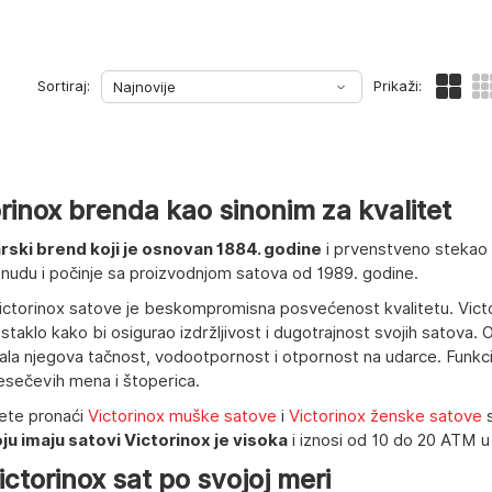
Sortiraj:
Prikaži:
rinox brenda kao sinonim za kvalitet
rski brend koji je osnovan 1884. godine
i prvenstveno stekao 
ponudu i počinje sa proizvodnjom satova od 1989. godine.
Victorinox satove je beskompromisna posvećenost kvalitetu. Vict
 staklo kako bi osigurao izdržljivost i dugotrajnost svojih satova.
ala njegova tačnost, vodootpornost i otpornost na udarce. Funkcij
esečevih mena i štoperica.
ete pronaći
Victorinox muške satove
i
Victorinox ženske satove
s
u imaju satovi Victorinox je visoka
i iznosi od 10 do 20 ATM u
ctorinox sat po svojoj meri