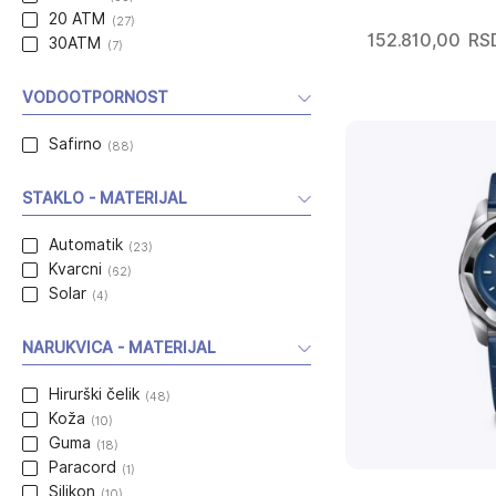
20 ATM
(27)
152.810,00
RS
30ATM
(7)
VODOOTPORNOST
Safirno
(88)
STAKLO - MATERIJAL
Automatik
(23)
Kvarcni
(62)
Solar
(4)
NARUKVICA - MATERIJAL
Hirurški čelik
(48)
Koža
(10)
Guma
(18)
Paracord
(1)
Silikon
(10)