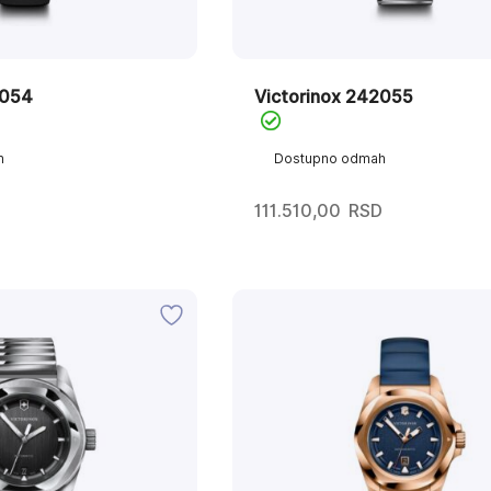
2054
Victorinox 242055
h
Dostupno odmah
111.510,00
RSD