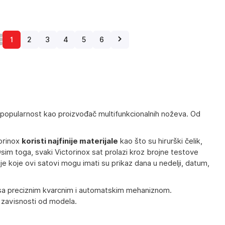
1
2
3
4
5
6
popularnost kao proizvođač multifunkcionalnih noževa. Od
orinox
koristi najfinije materijale
kao što su hirurški čelik,
 Osim toga, svaki Victorinox sat prolazi kroz brojne testove
e koje ovi satovi mogu imati su prikaz dana u nedelji, datum,
a preciznim kvarcnim i automatskim mehaniznom.
 zavisnosti od modela.