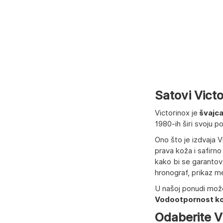
Satovi Victo
Victorinox je
švajca
1980-ih širi svoju 
Ono što je izdvaja 
prava koža i safirno
kako bi se garantov
hronograf, prikaz m
U našoj ponudi mož
Vodootpornost koj
Odaberite Vi