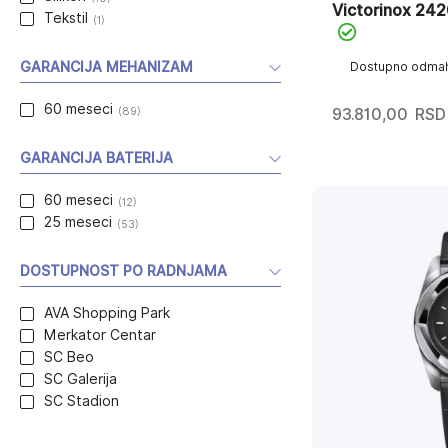
Victorinox 24
Tekstil
(1)
GARANCIJA MEHANIZAM
Dostupno odma
60 meseci
(89)
93.810,00
RSD
GARANCIJA BATERIJA
60 meseci
(12)
25 meseci
(53)
DOSTUPNOST PO RADNJAMA
AVA Shopping Park
Merkator Centar
SC Beo
SC Galerija
SC Stadion