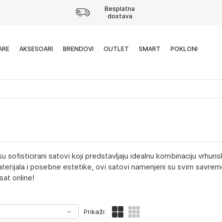
Besplatna
dostava
ARE
AKSESOARI
BRENDOVI
OUTLET
SMART
POKLONI
su sofisticirani satovi koji predstavljaju idealnu kombinaciju vrhun
aterijala i posebne estetike, ovi satovi namenjeni su svim savre
sat online!
Prikaži: