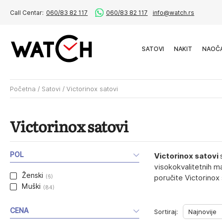
Call Centar:
060/83 82 117
060/83 82 117
info@watch.rs
SATOVI
NAKIT
NAOČ
Početna
/
Satovi
/
Victorinox satovi
Victorinox satovi
POL
Victorinox satovi
visokokvalitetnih m
Ženski
(6)
poručite Victorinox 
Muški
(84)
CENA
Sortiraj: