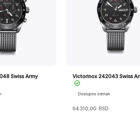
2048 Swiss Army
Victorinox 242043 Swiss A
h
Dostupno odmah
64.310,00
RSD