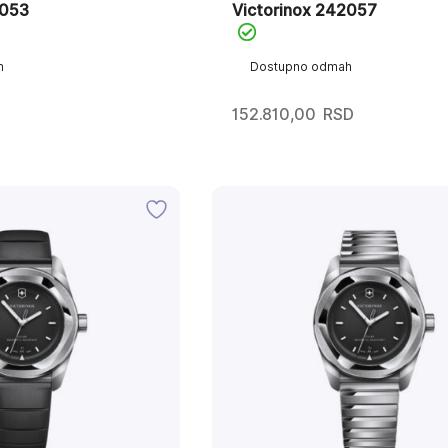
2053
Victorinox 242057
h
Dostupno odmah
152.810,00
RSD