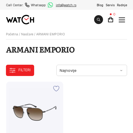
Call Centar:
Whatsapp:
info@watch.rs
Blog
Servis
Radnje
0
Početna
/
Naočare
/
ARMANI EMPORIO
ARMANI EMPORIO
FILTERI