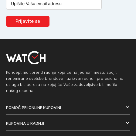
Prijavite se
Koncept multibrend radnje koja će na jednom mestu spojiti
renomirane svetske brendove i uz izvanrednu i profesionalnu
uslugu biti adresa na kojoj će Vaše zadovoljstvo biti merilo
našeg uspeha.
POMOĆ PRI ONLINE KUPOVINI
KUPOVINA U RADNJI