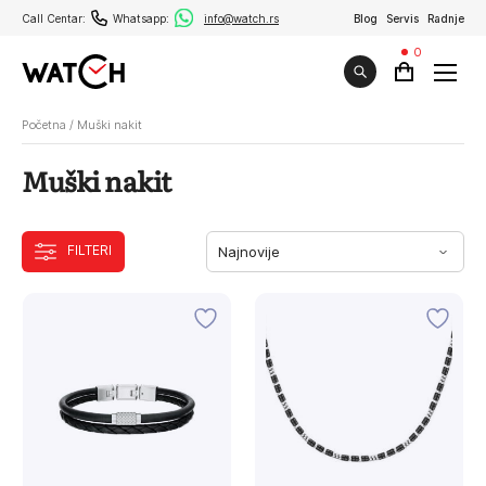
Call Centar:
Whatsapp:
info@watch.rs
Blog
Servis
Radnje
0
Početna
/
Muški nakit
Muški nakit
FILTERI