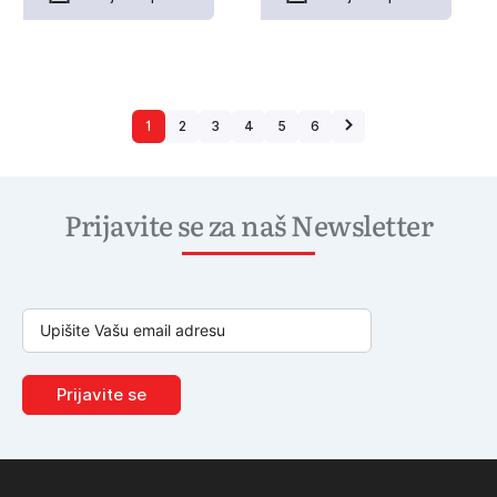
1
2
3
4
5
6
Prijavite se za naš Newsletter
Prijavite se