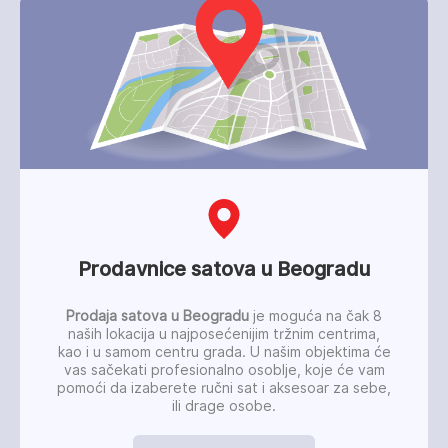
Prodavnice satova u Beogradu
Prodaja satova u Beogradu
je moguća na čak 8
naših lokacija u najposećenijim tržnim centrima,
kao i u samom centru grada. U našim objektima će
vas sačekati profesionalno osoblje, koje će vam
pomoći da izaberete ručni sat i aksesoar za sebe,
ili drage osobe.