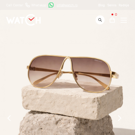
Call Centar:
Whatsapp:
info@watch.rs
Blog
Servis
Radnje
0