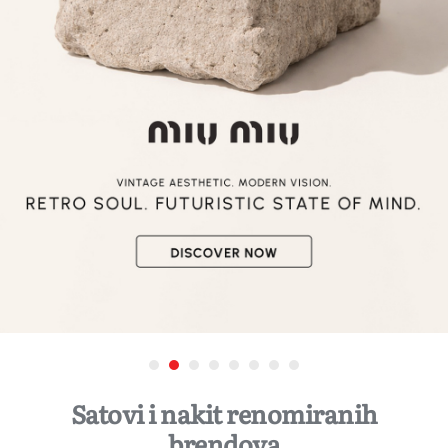
Satovi i nakit renomiranih
brendova