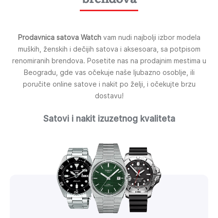
Prodavnica satova Watch
vam nudi najbolji izbor modela
muških, ženskih i dečijih satova i aksesoara, sa potpisom
renomiranih brendova. Posetite nas na prodajnim mestima u
Beogradu, gde vas očekuje naše ljubazno osoblje, ili
poručite online satove i nakit po želji, i očekujte brzu
dostavu!
Satovi i nakit izuzetnog kvaliteta