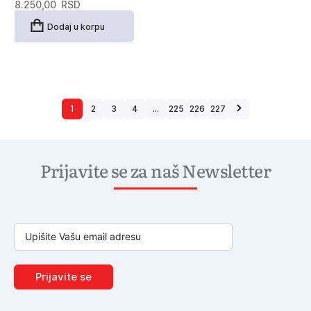
8.250,00
RSD
Dodaj u korpu
1
2
3
4
…
225
226
227
Prijavite se za naš Newsletter
Prijavite se