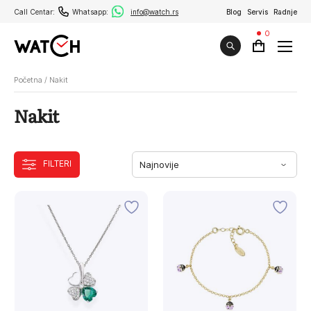
Call Centar:
Whatsapp:
info@watch.rs
Blog
Servis
Radnje
0
Početna
/
Nakit
Nakit
FILTERI