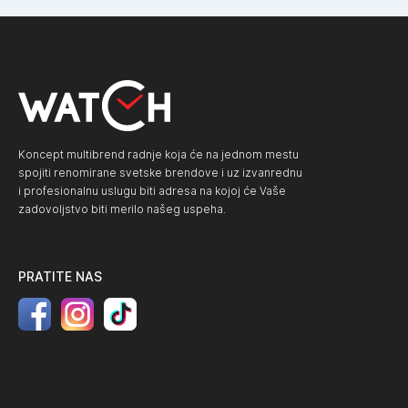
Koncept multibrend radnje koja će na jednom mestu
spojiti renomirane svetske brendove i uz izvanrednu
i profesionalnu uslugu biti adresa na kojoj će Vaše
zadovoljstvo biti merilo našeg uspeha.
PRATITE NAS