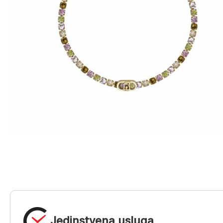
Jedinstvena usluga