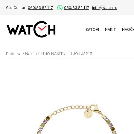
Call Centar:
060/83 82 117
060/83 82 117
info@watch.rs
SATOVI
NAKIT
NAOČ
Početna
/
Nakit
/
LIU JO NAKIT
/
LIU JO LJ3217