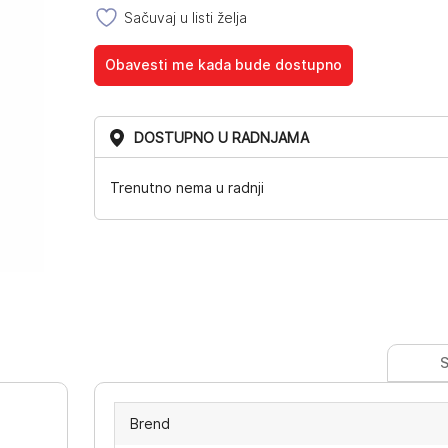
Sačuvaj u listi želja
Obavesti me kada bude dostupno
DOSTUPNO U RADNJAMA
Trenutno nema u radnji
S
Brend