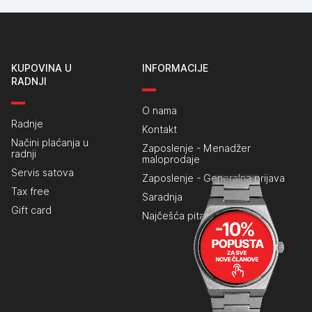
KUPOVINA U
INFORMACIJE
RADNJI
O nama
Radnje
Kontakt
Načini plaćanja u
Zaposlenje - Menadžer
radnji
maloprodaje
Servis satova
Zaposlenje - Generalna prijava
Tax free
Saradnja
Gift card
Najčešća pitanja