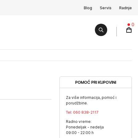
Blog
Servis
Radnje
0
POMOĆ PRI KUPOVINI
Za više informacija, pomoć i
porudžbine.
Tel:
060 838-2117
Radno vreme:
Ponedeljak - nedelja
09:00 - 22:00 h