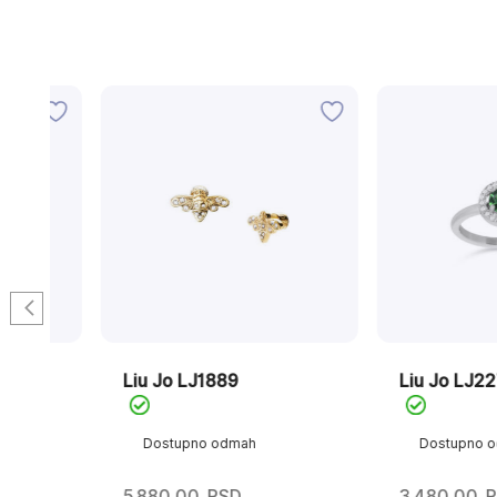
Liu Jo LJ1889
Liu Jo LJ2272M
Dostupno odmah
Dostupno odmah
5.880,00
RSD
3.480,00
RSD