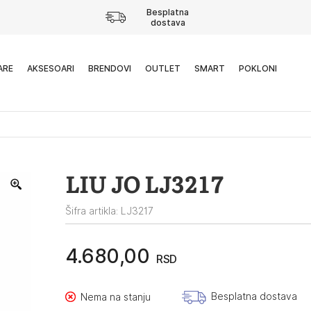
Besplatna
dostava
ARE
AKSESOARI
BRENDOVI
OUTLET
SMART
POKLONI
LIU JO LJ3217
Šifra artikla: LJ3217
4.680,00
RSD
Besplatna dostava
Nema na stanju