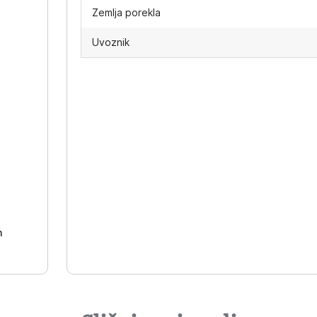
Zemlja porekla
Uvoznik
-
h