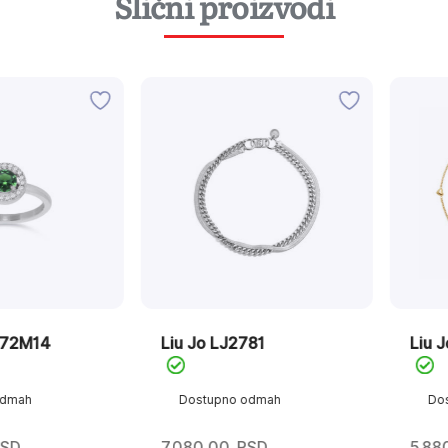
Slični proizvodi
14
Liu Jo LJ2781
Liu Jo LJ
Dostupno odmah
Dostupn
7.080,00
RSD
5.880,00