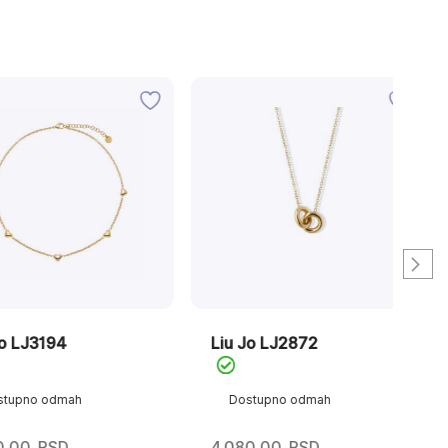
3194
Liu Jo LJ2872
Liu
o odmah
Dostupno odmah
D
RSD
4.080,00
RSD
3.