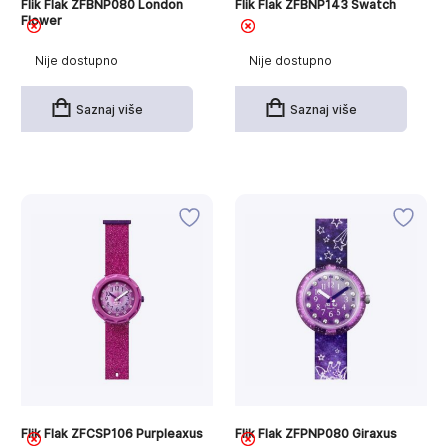
Flik Flak ZFBNP080 London
Flik Flak ZFBNP143 Swatch
Flower
Nije dostupno
Nije dostupno
Saznaj više
Saznaj više
Flik Flak ZFCSP106 Purpleaxus
Flik Flak ZFPNP080 Giraxus