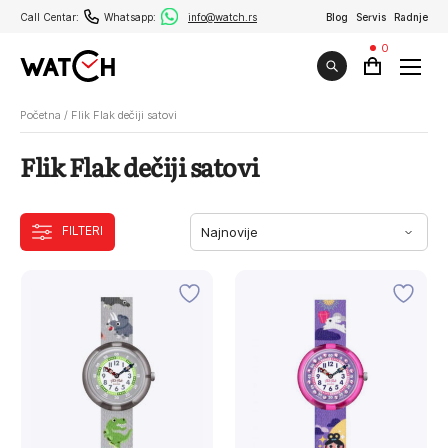
Call Centar:
Whatsapp:
info@watch.rs
Blog
Servis
Radnje
0
Početna
/
Flik Flak dečiji satovi
Flik Flak dečiji satovi
FILTERI