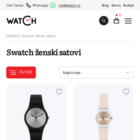
Call Centar:
Whatsapp:
info@watch.rs
Blog
Servis
Radnje
0
Početna
/
Swatch ženski satovi
Swatch ženski satovi
FILTERI