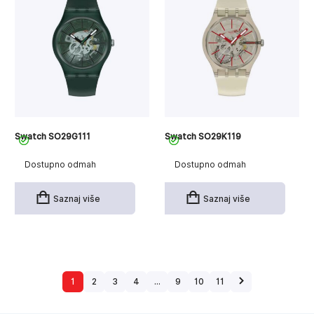
Swatch SO29G111
Swatch SO29K119
Dostupno odmah
Dostupno odmah
Saznaj više
Saznaj više
1
2
3
4
…
9
10
11