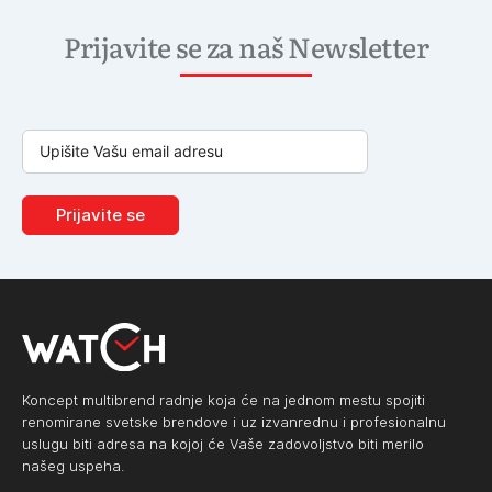
Prijavite se za naš Newsletter
Prijavite se
Koncept multibrend radnje koja će na jednom mestu spojiti
renomirane svetske brendove i uz izvanrednu i profesionalnu
uslugu biti adresa na kojoj će Vaše zadovoljstvo biti merilo
našeg uspeha.