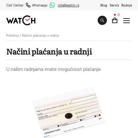
Call Centar:
Whatsapp:
info@watch.rs
Blog
Servis
Radnje
0
Početna
/
Načini plaćanja u radnji
Načini plaćanja u radnji
U našim radnjama imate mogućnost plaćanja: