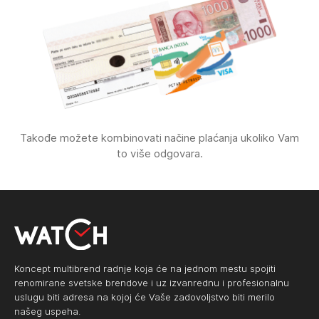
Takođe možete kombinovati načine plaćanja ukoliko Vam
to više odgovara.
Koncept multibrend radnje koja će na jednom mestu spojiti
renomirane svetske brendove i uz izvanrednu i profesionalnu
uslugu biti adresa na kojoj će Vaše zadovoljstvo biti merilo
našeg uspeha.