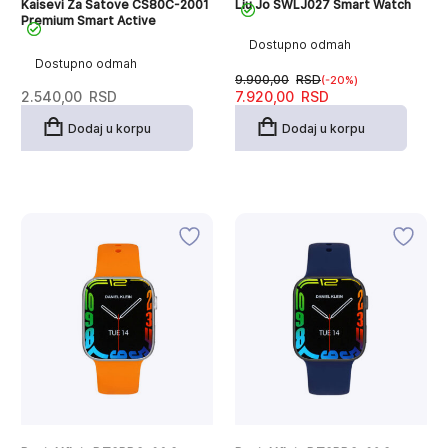
Kaisevi Za Satove CS80C-2001
Liu Jo SWLJ027 Smart Watch
Premium Smart Active
Dostupno odmah
Dostupno odmah
9.900,00
RSD
(-20%)
Originalna
Trenutna
2.540,00
RSD
7.920,00
RSD
cena
cena
je
je:
Dodaj u korpu
Dodaj u korpu
bila:
7.920,00RSD.
9.900,00RSD.