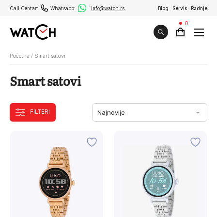
Call Centar:
Whatsapp:
info@watch.rs
Blog
Servis
Radnje
0
Početna
/
Smart satovi
Smart satovi
FILTERI