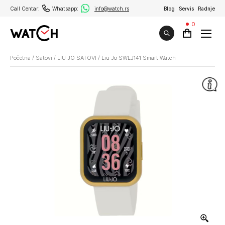
Call Centar:
Whatsapp:
info@watch.rs
Blog
Servis
Radnje
0
Početna
/
Satovi
/
LIU JO SATOVI
/
Liu Jo SWLJ141 Smart Watch