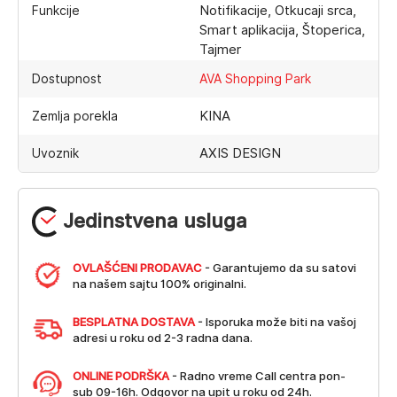
Notifikacije, Otkucaji srca,
Funkcije
Smart aplikacija, Štoperica,
Tajmer
Dostupnost
AVA Shopping Park
KINA
Zemlja porekla
AXIS DESIGN
Uvoznik
Jedinstvena usluga
OVLAŠĆENI PRODAVAC
- Garantujemo da su satovi
na našem sajtu 100% originalni.
BESPLATNA DOSTAVA
- Isporuka može biti na vašoj
adresi u roku od 2-3 radna dana.
ONLINE PODRŠKA
- Radno vreme Call centra pon-
sub 09-16h. Odgovor na upit u roku od 24h.