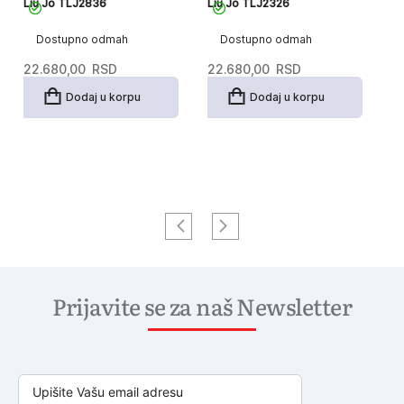
Liu Jo TLJ2836
Liu Jo TLJ2326
Li
Dostupno odmah
Dostupno odmah
22.680,00
RSD
22.680,00
RSD
26
Or
T
1
Dodaj u korpu
Dodaj u korpu
c
c
je
je
bi
18
2
Prijavite se za naš Newsletter