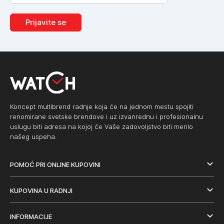
Prijavite se
Koncept multibrend radnje koja će na jednom mestu spojiti
renomirane svetske brendove i uz izvanrednu i profesionalnu
uslugu biti adresa na kojoj će Vaše zadovoljstvo biti merilo
našeg uspeha.
POMOĆ PRI ONLINE KUPOVINI
KUPOVINA U RADNJI
INFORMACIJE