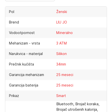
Pol
Ženski
Brend
LIU JO
Vodootpornost
Mineralno
Mehanizam - vrsta
3 ATM
Narukvica - materijal
Silikon
Prečnik kućišta
34mm
Garancija mehanizam
25 meseci
Garancija baterija
25 meseci
Prikaz
Smart
Bluetooth, Brojač koraka,
Brojač utrošenih kalorija,