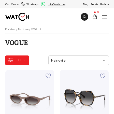
Call Centar:
Whatsapp:
info@watch.rs
Blog
Servis
Radnje
0
Početna
/
Naočare
/
VOGUE
VOGUE
FILTERI