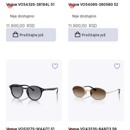
Vogue VO5432S-28194L 51
Vogue VO5409S-26058G 52
Nije dostupno
Nije dostupno
11.900,00
RSD
11.900,00
RSD
Pročitajte još
Pročitajte još
Vogue VO5327S-W44/11 51
Vogue VO4323S-848/13 56