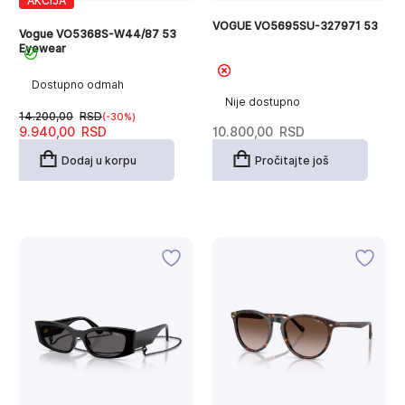
AKCIJA
VOGUE VO5695SU-327971 53
Vogue VO5368S-W44/87 53
Eyewear
Dostupno odmah
Nije dostupno
14.200,00
RSD
(-30%)
Originalna
Trenutna
9.940,00
RSD
10.800,00
RSD
cena
cena
je
je:
Dodaj u korpu
Pročitajte još
bila:
9.940,00RSD.
14.200,00RSD.