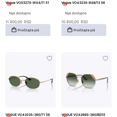
Vogue VO5327S-W44/11 51
Vogue VO4323S-848/13 56
Nije dostupno
Nije dostupno
11.900,00
RSD
10.800,00
RSD
Pročitajte još
Pročitajte još
VOGUE VO4323S-280/71 56
VOGUE VO4268S-280/8E55