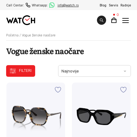
Call Centar:
Whatsapp:
info@watch.rs
Blog
Servis
Radnje
0
Početna
/
Vogue ženske naočare
Vogue ženske naočare
FILTERI