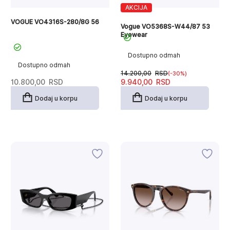
AKCIJA
VOGUE VO4316S-280/8G 56
Vogue VO5368S-W44/87 53
Eyewear
Dostupno odmah
Dostupno odmah
14.200,00
RSD
(-30%)
Originalna
Trenutna
10.800,00
RSD
9.940,00
RSD
cena
cena
je
je:
Dodaj u korpu
Dodaj u korpu
bila:
9.940,00RSD.
14.200,00RSD.