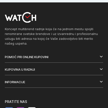
Koncept multibrend radnje koja će na jednom mestu spojiti
renomirane svetske brendove i uz izvanrednu i profesionalnu
uslugu biti adresa na kojoj će Vaše zadovoljstvo biti merilo
našeg uspeha.
POMOĆ PRI ONLINE KUPOVINI
KUPOVINA U RADNJI
INFORMACIJE
PRATITE NAS