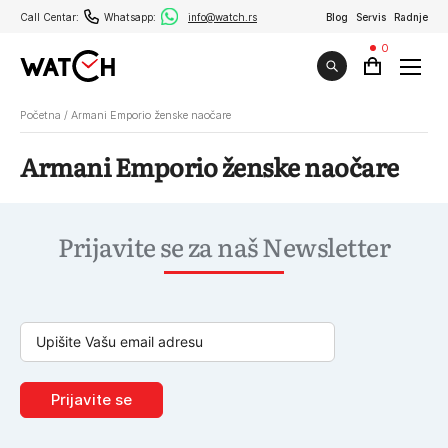
Call Centar:
Whatsapp:
info@watch.rs
Blog
Servis
Radnje
0
Početna
/
Armani Emporio ženske naočare
Armani Emporio ženske naočare
Prijavite se za naš Newsletter
Prijavite se