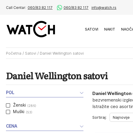
Call Centar:
060/83 82 117
060/83 82 117
info@watch.rs
SATOVI
NAKIT
NAOČ
Početna
/
Satovi
/
Daniel Wellington satovi
Daniel Wellington satovi
POL
Daniel Wellington
bezvremenski izgled
Ženski
(286)
Istražite ceo asort
Muški
(53)
Sortiraj:
CENA