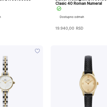
Clasic 40 Roman Numeral
h
Dostupno odmah
19.940,00
RSD