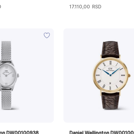
D
17.110,00
RSD
gton DW00100938
Daniel Wellington DW00100