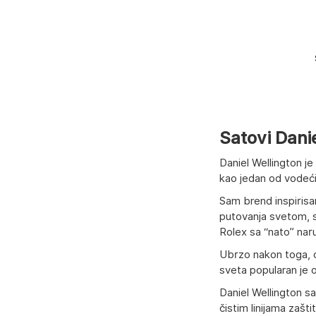
Satovi Danie
Daniel Wellington je
kao jedan od vodeći
Sam brend inspirisa
putovanja svetom, sa
Rolex sa “nato” naru
Ubrzo nakon toga, os
sveta popularan je o
Daniel Wellington s
čistim linijama zaš