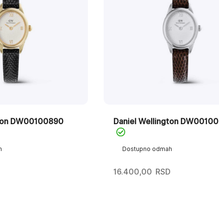
gton DW00100890
Daniel Wellington DW0010
h
Dostupno odmah
D
16.400,00
RSD