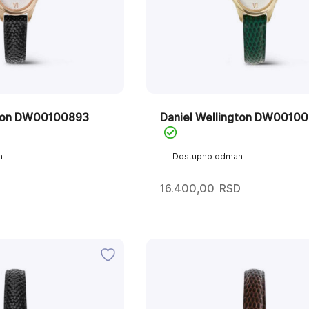
gton DW00100893
Daniel Wellington DW0010
h
Dostupno odmah
D
16.400,00
RSD