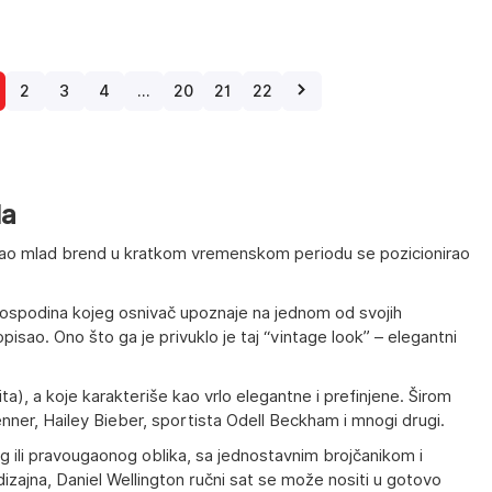
2
3
4
…
20
21
22
la
kao mlad brend u kratkom vremenskom periodu se pozicionirao
gospodina kojeg osnivač upoznaje na jednom od svojih
isao. Ono što ga je privuklo je taj “vintage look” – elegantni
ta), a koje karakteriše kao vrlo elegantne i prefinjene. Širom
enner, Hailey Bieber, sportista Odell Beckham i mnogi drugi.
og ili pravougaonog oblika, sa jednostavnim brojčanikom i
dizajna,
Daniel Wellington ručni sat
se može nositi u gotovo