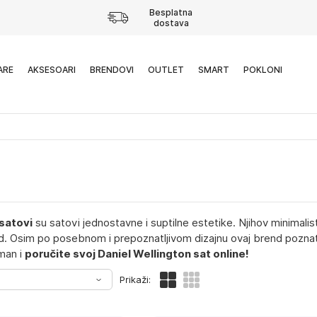
Besplatna
dostava
ARE
AKSESOARI
BRENDOVI
OUTLET
SMART
POKLONI
 satovi
su satovi jednostavne i suptilne estetike. Njihov minimalistič
. Osim po posebnom i prepoznatljivom dizajnu ovaj brend poznat 
iman i
poručite svoj Daniel Wellington sat online!
Prikaži: