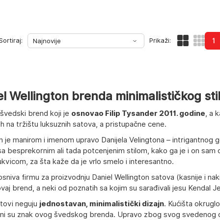
Sortiraj:
Prikaži:
1
l Wellington brenda minimalističkog sti
 švedski brend koji je
osnovao Filip Tysander 2011. godine
, a 
h na tržištu luksuznih satova, a pristupačne cene.
n je manirom i imenom upravo Danijela Velingtona – intrigantnog 
 besprekornim ali tada potcenjenim stilom, kako ga je i on sam op
kvicom, za šta kaže da je vrlo smelo i interesantno.
niva firmu za proizvodnju Daniel Wellington satova (kasnije i naki
vaj brend, a neki od poznatih sa kojim su sarađivali jesu Kendal J
atovi neguju
jednostavan, minimalistički dizajn
. Kućišta okrugl
titni su znak ovog švedskog brenda. Upravo zbog svog svedenog 