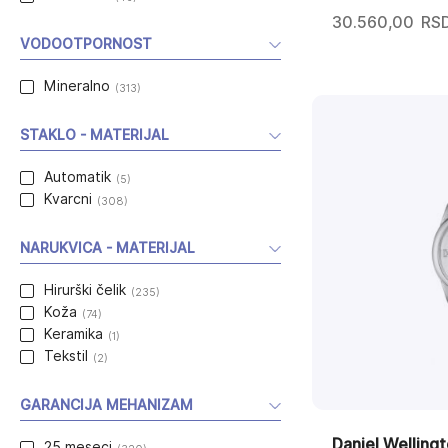
30.560,00
RS
VODOOTPORNOST
Mineralno
(313)
STAKLO - MATERIJAL
Automatik
(5)
Kvarcni
(308)
NARUKVICA - MATERIJAL
Hirurški čelik
(235)
Koža
(74)
Keramika
(1)
Tekstil
(2)
GARANCIJA MEHANIZAM
Daniel Wellin
25 meseci