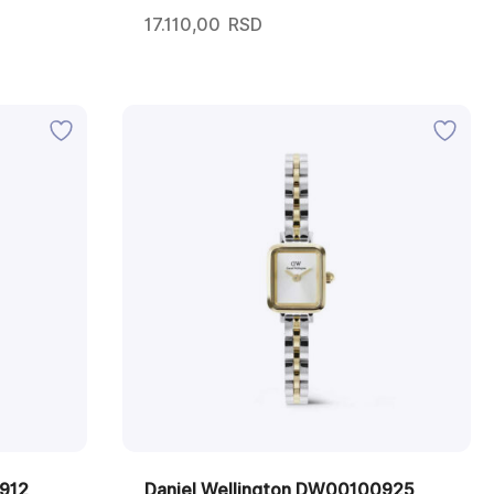
17.110,00
RSD
912
Daniel Wellington DW00100925