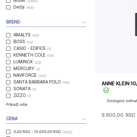
Muški
(2940)
Dečiji
(154)
BREND
AMALYS
(40)
BOSS
(69)
CASIO - EDIFICE
(1)
KENNETH COLE
(116)
LUMINOX
(23)
MERCURY
(3)
NAVIFORCE
(134)
SANTA BARBARA POLO
(116)
ANNE KLEIN 1
SONATA
(2)
ZIZZO
(1)
Dostupno odma
Prikaži više
9.900,00
RSD
CENA
0,00 RSD - 10.000,00 RSD
(1622)