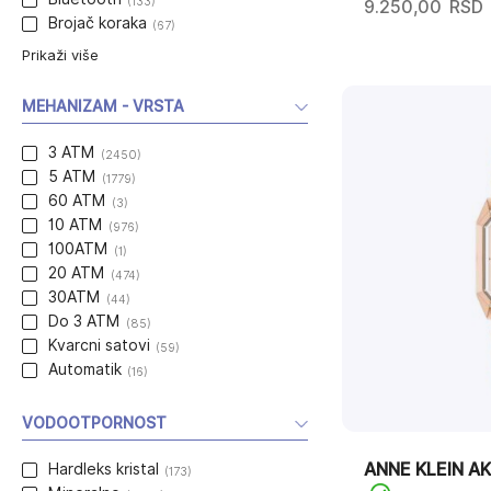
(133)
9.250,00
RSD
Brojač koraka
(67)
Prikaži više
MEHANIZAM - VRSTA
3 ATM
(2450)
5 ATM
(1779)
60 ATM
(3)
10 ATM
(976)
100ATM
(1)
20 ATM
(474)
30ATM
(44)
Do 3 ATM
(85)
Kvarcni satovi
(59)
Automatik
(16)
VODOOTPORNOST
ANNE KLEIN A
Hardleks kristal
(173)