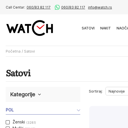
Call Centar:
060/83 82 117
060/83 82 117
info@watch.rs
SATOVI
NAKIT
NAOČ
Početna
/
Satovi
Satovi
Sortiraj:
Kategorije
POL
Ženski
(3281)