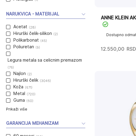
NARUKVICA - MATERIJAL
ANNE KLEIN A
Acetat
(28)
Hirurški čelik-silikon
(2)
Dostupno odma
Polikarbonat
(45)
Poliuretan
(9)
12.550,00
RSD
Legura metala sa celicnim premazom
(76)
Najlon
(2)
Hirurški čelik
(3046)
Koža
(671)
Metal
(720)
Guma
(60)
Prikaži više
GARANCIJA MEHANIZAM