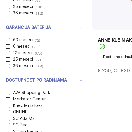
60 meseci
(89)
25 meseci
(5086)
36 meseci
(682)
GARANCIJA BATERIJA
ANNE KLEIN A
60 meseci
(12)
6 meseci
(529)
12 meseci
(678)
Dostupno odma
25 meseci
(3742)
36 meseci
(498)
9.250,00
RSD
DOSTUPNOST PO RADNJAMA
AVA Shopping Park
Merkator Centar
Knez Mihailova
ONLINE
SC Ada Mall
SC Beo
SC Big Fashion