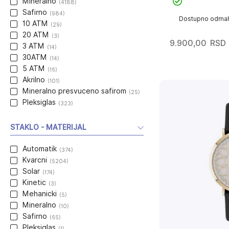
Mineralno
(4188)
Safirno
(984)
Dostupno odma
10 ATM
(29)
20 ATM
(3)
9.900,00
RSD
3 ATM
(14)
30ATM
(14)
5 ATM
(16)
Akrilno
(101)
Mineralno presvuceno safirom
(25)
Pleksiglas
(323)
STAKLO - MATERIJAL
Automatik
(374)
Kvarcni
(5204)
Solar
(174)
Kinetic
(3)
Mehanicki
(5)
Mineralno
(10)
Safirno
(65)
Pleksiglas
(1)