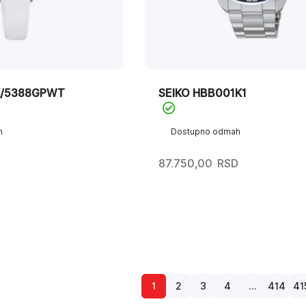
K/5388GPWT
SEIKO HBB001K1
h
Dostupno odmah
87.750,00
RSD
1
2
3
4
…
414
41