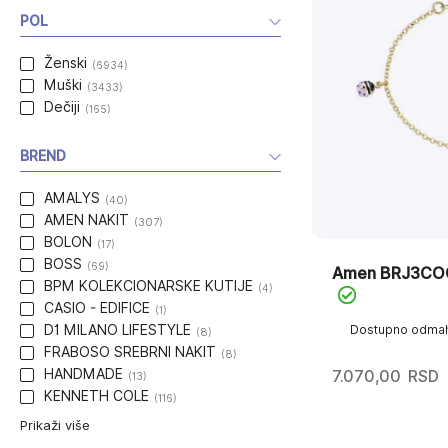
POL
Ženski
(6934)
Muški
(3433)
Dečiji
(165)
BREND
AMALYS
(40)
AMEN NAKIT
(307)
BOLON
(17)
BOSS
(69)
Amen BRJ3CO
BPM KOLEKCIONARSKE KUTIJE
(4)
CASIO - EDIFICE
(1)
Dostupno odma
D1 MILANO LIFESTYLE
(8)
FRABOSO SREBRNI NAKIT
(8)
HANDMADE
7.070,00
RSD
(13)
KENNETH COLE
(116)
Prikaži više