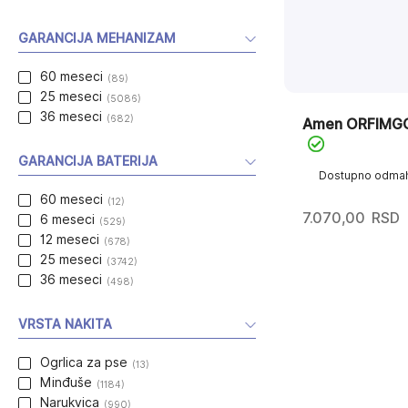
GARANCIJA MEHANIZAM
60 meseci
(89)
25 meseci
(5086)
36 meseci
(682)
Amen ORFIMG
GARANCIJA BATERIJA
Dostupno odma
60 meseci
(12)
7.070,00
RSD
6 meseci
(529)
12 meseci
(678)
25 meseci
(3742)
36 meseci
(498)
VRSTA NAKITA
Ogrlica za pse
(13)
Minđuše
(1184)
Narukvica
(990)