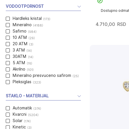
VODOOTPORNOST
Dostupno odma
Hardleks kristal
(173)
4.710,00
RSD
Mineralno
(4188)
Safirno
(984)
10 ATM
(29)
20 ATM
(3)
3 ATM
(14)
30ATM
(14)
5 ATM
(16)
Akrilno
(101)
Mineralno presvuceno safirom
(25)
Pleksiglas
(323)
STAKLO - MATERIJAL
Automatik
(374)
Kvarcni
(5204)
Solar
(174)
Kinetic
(3)