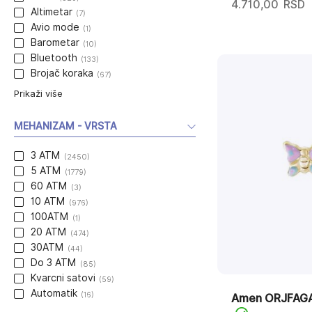
4.710,00
RSD
Altimetar
(7)
Avio mode
(1)
Barometar
(10)
Bluetooth
(133)
Brojač koraka
(67)
Prikaži više
MEHANIZAM - VRSTA
3 ATM
(2450)
5 ATM
(1779)
60 ATM
(3)
10 ATM
(976)
100ATM
(1)
20 ATM
(474)
30ATM
(44)
Do 3 ATM
(85)
Kvarcni satovi
(59)
Automatik
(16)
Amen ORJFAG