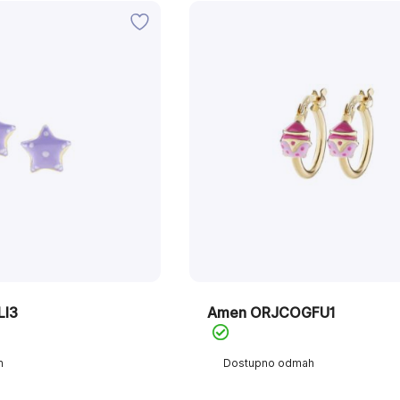
LI3
Amen ORJCOGFU1
h
Dostupno odmah