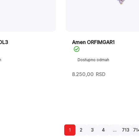
OL3
Amen ORFIMGAR1
h
Dostupno odmah
8.250,00
RSD
1
2
3
4
…
713
71