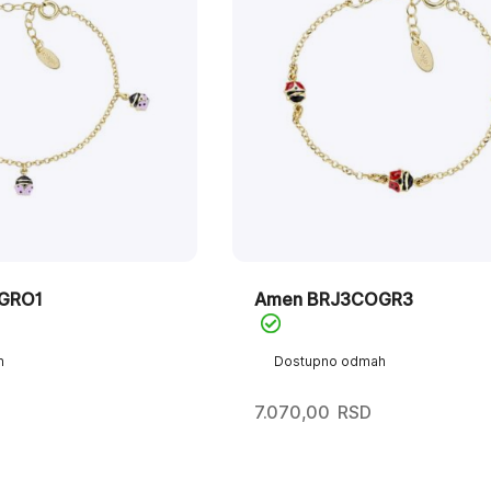
GRO1
Amen BRJ3COGR3
h
Dostupno odmah
7.070,00
RSD