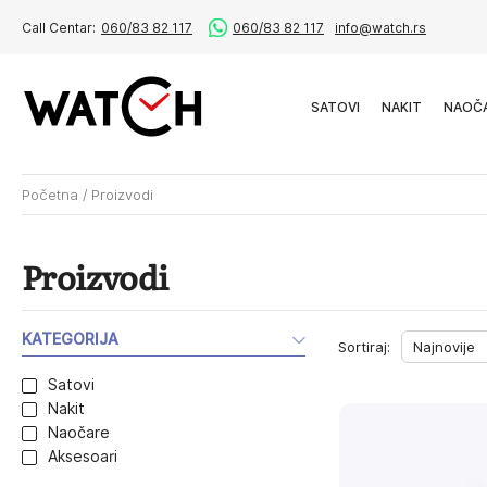
Call Centar:
060/83 82 117
060/83 82 117
info@watch.rs
SATOVI
NAKIT
NAOČ
Početna
/
Proizvodi
Proizvodi
KATEGORIJA
Sortiraj:
Satovi
Nakit
Naočare
Aksesoari