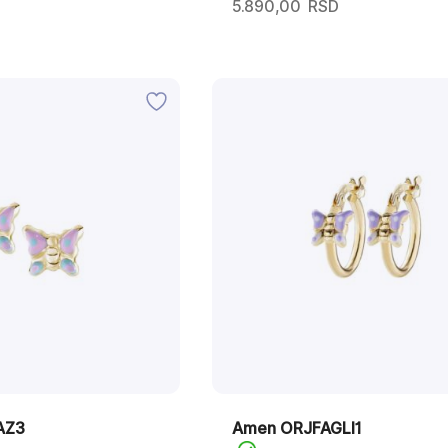
5.890,00
RSD
AZ3
Amen ORJFAGLI1