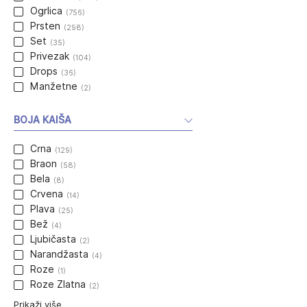
Ogrlica
(756)
Prsten
(298)
Set
(35)
Privezak
(104)
Drops
(36)
Manžetne
(2)
BOJA KAIŠA
Crna
(129)
Braon
(58)
Bela
(8)
Crvena
(14)
Plava
(25)
Bež
(4)
Ljubičasta
(2)
Narandžasta
(4)
Roze
(1)
Roze Zlatna
(2)
Prikaži više