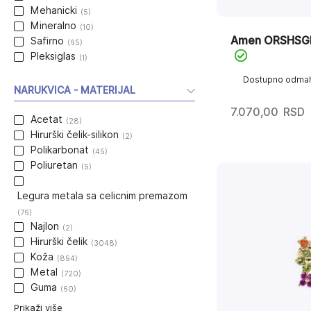
Mehanicki
(5)
Mineralno
(10)
Amen ORSHSG
Safirno
(65)
Pleksiglas
(1)
Dostupno odma
NARUKVICA - MATERIJAL
7.070,00
RSD
Acetat
(28)
Hirurški čelik-silikon
(2)
Polikarbonat
(45)
Poliuretan
(9)
Legura metala sa celicnim premazom
(76)
Najlon
(2)
Hirurški čelik
(3048)
Koža
(894)
Metal
(720)
Guma
(60)
Prikaži više