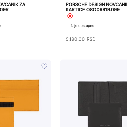
OVCANIK ZA
PORSCHE DESIGN NOVCANI
009R
KARTICE OSO09919.099
h
Nije dostupno
9.190,00
RSD