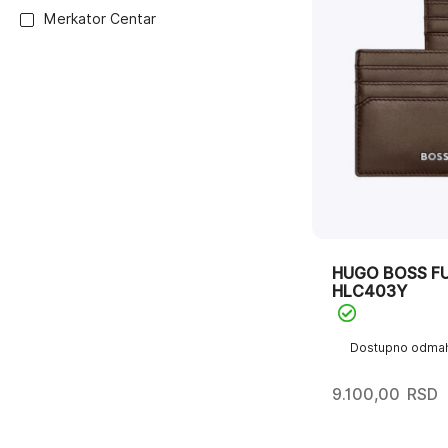
Merkator Centar
HUGO BOSS FU
HLC403Y
Dostupno odma
9.100,00
RSD