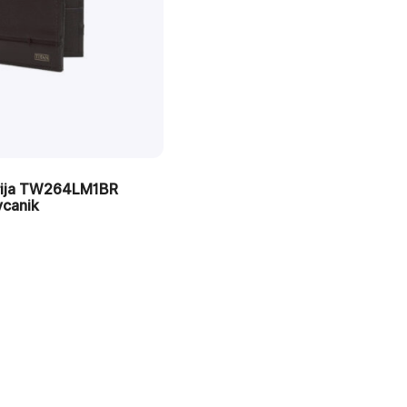
rija TW264LM1BR
vcanik