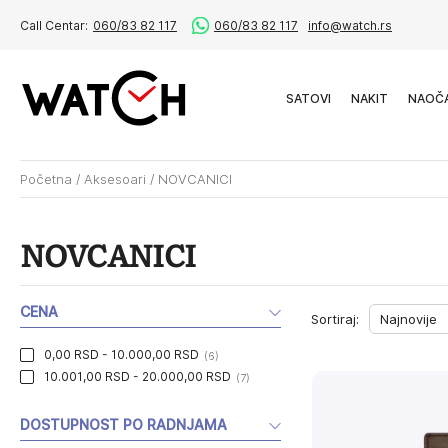
Call Centar:
060/83 82 117
060/83 82 117
info@watch.rs
SATOVI
NAKIT
NAOČ
Početna
/
Aksesoari
/
NOVCANICI
NOVCANICI
CENA
Sortiraj:
0,00 RSD - 10.000,00 RSD
(6)
10.001,00 RSD - 20.000,00 RSD
(7)
DOSTUPNOST PO RADNJAMA