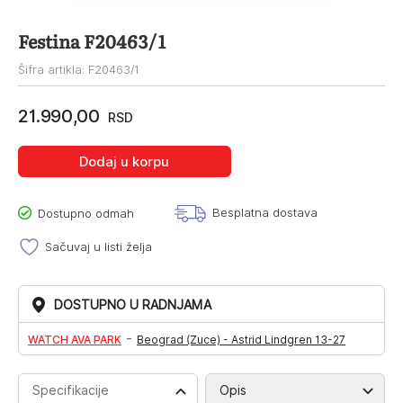
Festina F20463/1
Šifra artikla: F20463/1
21.990,00
RSD
Dodaj u korpu
Besplatna dostava
Dostupno odmah
Sačuvaj u listi želja
DOSTUPNO U RADNJAMA
-
WATCH AVA PARK
Beograd (Zuce) - Astrid Lindgren 13-27
Specifikacije
Opis