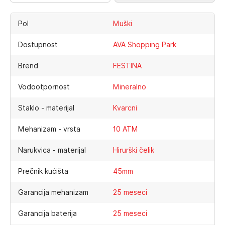
Pol
Muški
Dostupnost
AVA Shopping Park
Brend
FESTINA
Vodootpornost
Mineralno
Staklo - materijal
Kvarcni
Mehanizam - vrsta
10 ATM
Narukvica - materijal
Hirurški čelik
Prečnik kućišta
45mm
Garancija mehanizam
25 meseci
Garancija baterija
25 meseci