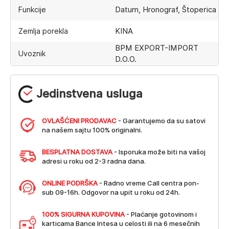
Datum, Hronograf, Štoperica
Funkcije
KINA
Zemlja porekla
BPM EXPORT-IMPORT
Uvoznik
D.O.O.
Jedinstvena usluga
OVLAŠĆENI PRODAVAC
- Garantujemo da su satovi
na našem sajtu 100% originalni.
BESPLATNA DOSTAVA
- Isporuka može biti na vašoj
adresi u roku od 2-3 radna dana.
ONLINE PODRŠKA
- Radno vreme Call centra pon-
sub 09-16h. Odgovor na upit u roku od 24h.
100% SIGURNA KUPOVINA
- Plaćanje gotovinom i
karticama Bance Intesa u celosti ili na 6 mesečnih