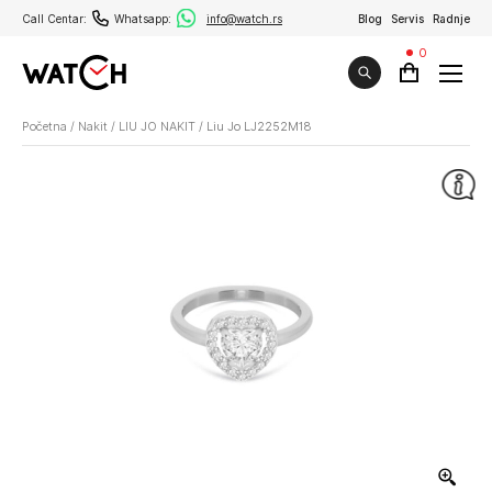
Call Centar:
Whatsapp:
info@watch.rs
Blog
Servis
Radnje
0
Početna
/
Nakit
/
LIU JO NAKIT
/
Liu Jo LJ2252M18