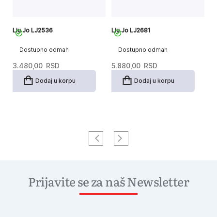
Liu Jo LJ2536
Liu Jo LJ2681
Li
Dostupno odmah
Dostupno odmah
3.480,00
RSD
5.880,00
RSD
4
Dodaj u korpu
Dodaj u korpu
Prijavite se za naš Newsletter