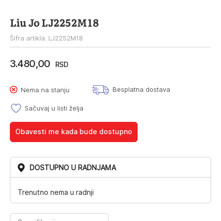
Liu Jo LJ2252M18
Šifra artikla: LJ2252M18
3.480,00
RSD
Besplatna dostava
Nema na stanju
Sačuvaj u listi želja
Obavesti me kada bude dostupno
DOSTUPNO U RADNJAMA
Trenutno nema u radnji