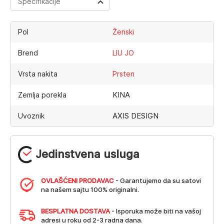
Specifikacije
Pol
Ženski
Brend
LIU JO
Vrsta nakita
Prsten
KINA
Zemlja porekla
AXIS DESIGN
Uvoznik
Jedinstvena usluga
OVLAŠĆENI PRODAVAC
- Garantujemo da su satovi
na našem sajtu 100% originalni.
BESPLATNA DOSTAVA
- Isporuka može biti na vašoj
adresi u roku od 2-3 radna dana.