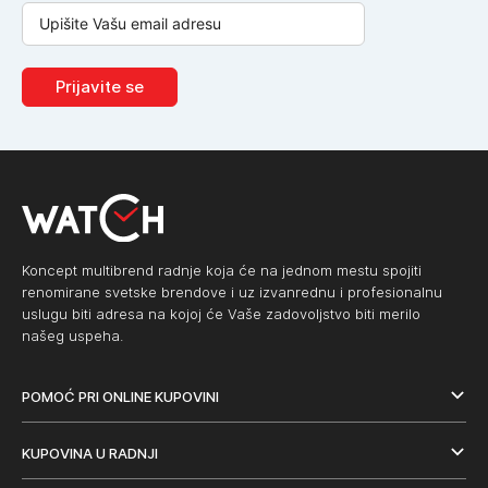
Prijavite se
Koncept multibrend radnje koja će na jednom mestu spojiti
renomirane svetske brendove i uz izvanrednu i profesionalnu
uslugu biti adresa na kojoj će Vaše zadovoljstvo biti merilo
našeg uspeha.
POMOĆ PRI ONLINE KUPOVINI
KUPOVINA U RADNJI