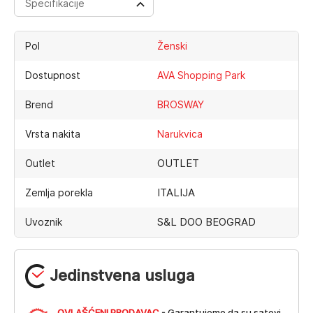
Specifikacije
Pol
Ženski
Dostupnost
AVA Shopping Park
Brend
BROSWAY
Vrsta nakita
Narukvica
OUTLET
Outlet
ITALIJA
Zemlja porekla
S&L DOO BEOGRAD
Uvoznik
Jedinstvena usluga
OVLAŠĆENI PRODAVAC
- Garantujemo da su satovi