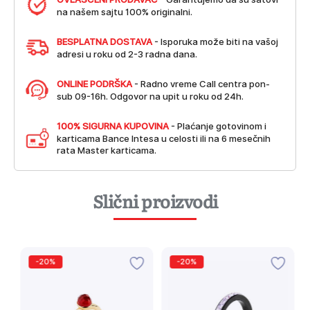
na našem sajtu 100% originalni.
BESPLATNA DOSTAVA
- Isporuka može biti na vašoj
adresi u roku od 2-3 radna dana.
ONLINE PODRŠKA
- Radno vreme Call centra pon-
sub 09-16h. Odgovor na upit u roku od 24h.
100% SIGURNA KUPOVINA
- Plaćanje gotovinom i
karticama Bance Intesa u celosti ili na 6 mesečnih
rata Master karticama.
Slični proizvodi
-20%
-20%