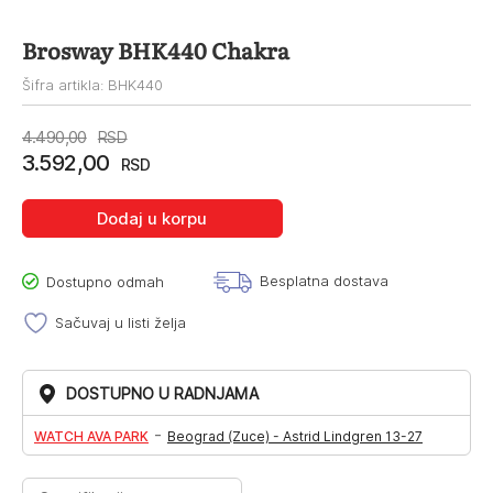
Brosway BHK440 Chakra
Šifra artikla: BHK440
Originalna
Trenutna
4.490,00
RSD
3.592,00
cena
cena
RSD
je
je:
Dodaj u korpu
bila:
3.592,00RSD.
4.490,00RSD.
Besplatna dostava
Dostupno odmah
Sačuvaj u listi želja
DOSTUPNO U RADNJAMA
-
WATCH AVA PARK
Beograd (Zuce) - Astrid Lindgren 13-27