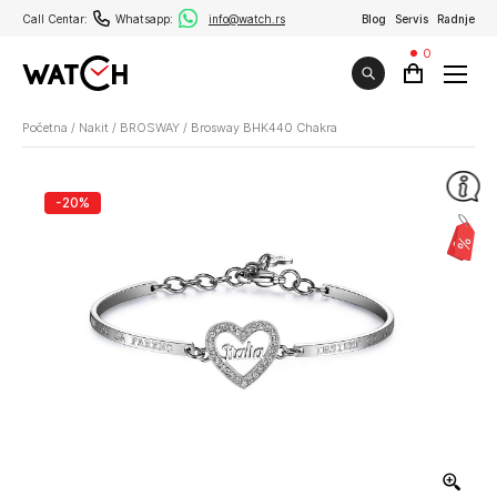
Call Centar:
Whatsapp:
info@watch.rs
Blog
Servis
Radnje
0
Početna
/
Nakit
/
BROSWAY
/
Brosway BHK440 Chakra
-20%