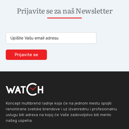
Prijavite se za naš Newsletter
Prijavite se
Koncept multibrend radnje koja će na jednom mestu spojiti
renomirane svetske brendove i uz izvanrednu i profesionalnu
uslugu biti adresa na kojoj će Vaše zadovoljstvo biti merilo
našeg uspeha.