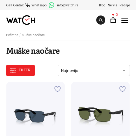
Call Centar:
Whatsapp:
info@watch.rs
Blog
Servis
Radnje
0
Početna
/
Muške naočare
Muške naočare
FILTERI