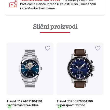
karticama Bance Intesa u celosti ili na 6 mesečnih
rata Master karticama.
Slični proizvodi
Tissot T1274071104101
Tissot T1256171604100
Ti
Gentleman Steel Blue
Supersport Chrono
Bi