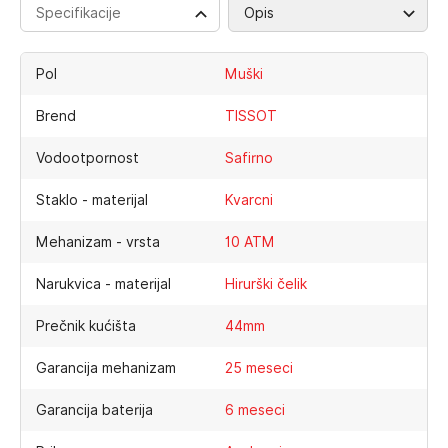
Specifikacije
Opis
Pol
Muški
Brend
TISSOT
Vodootpornost
Safirno
Staklo - materijal
Kvarcni
Mehanizam - vrsta
10 ATM
Narukvica - materijal
Hirurški čelik
Prečnik kućišta
44mm
Garancija mehanizam
25 meseci
Garancija baterija
6 meseci