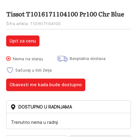
Tissot T1016171104100 Pr100 Chr Blue
Šifra artikla: T1016171104100
Upit za cenu
Besplatna dostava
Nema na stanju
Sačuvaj u listi želja
Obavesti me kada bude dostupno
DOSTUPNO U RADNJAMA
Trenutno nema u radnji