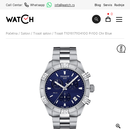
Call Centar:
Whatsapp:
info@watch.rs
Blog
Servis
Radnje
0
Početna
/
Satovi
/
Tissot satovi
/
Tissot T1016171104100 Pr100 Chr Blue