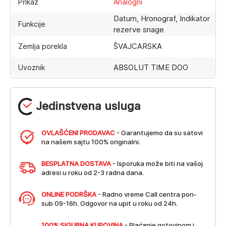
Prikaz
Analogni
Datum, Hronograf, Indikator
Funkcije
rezerve snage
ŠVAJCARSKA
Zemlja porekla
ABSOLUT TIME DOO
Uvoznik
Jedinstvena usluga
OVLAŠĆENI PRODAVAC
- Garantujemo da su satovi
na našem sajtu 100% originalni.
BESPLATNA DOSTAVA
- Isporuka može biti na vašoj
adresi u roku od 2-3 radna dana.
ONLINE PODRŠKA
- Radno vreme Call centra pon-
sub 09-16h. Odgovor na upit u roku od 24h.
100% SIGURNA KUPOVINA
- Plaćanje gotovinom i