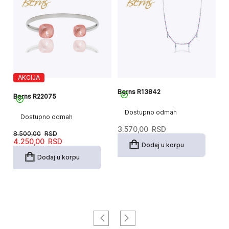
AKCIJA
Berns R13842
B
Berns R22075
Dostupno odmah
Dostupno odmah
3.570,00
RSD
4
8.500,00
RSD
Originalna
Trenutna
4.250,00
RSD
Dodaj u korpu
cena
cena
je
je:
Dodaj u korpu
bila:
4.250,00RSD.
8.500,00RSD.