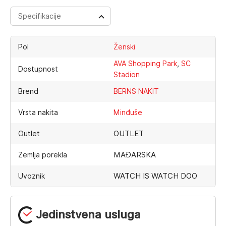
Specifikacije
Pol
Ženski
,
AVA Shopping Park
SC
Dostupnost
Stadion
Brend
BERNS NAKIT
Vrsta nakita
Minđuše
OUTLET
Outlet
MAĐARSKA
Zemlja porekla
WATCH IS WATCH DOO
Uvoznik
Jedinstvena usluga