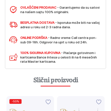
OVLAŠĆENI PRODAVAC
- Garantujemo da su satovi
na našem sajtu 100% originalni.
BESPLATNA DOSTAVA
- Isporuka može biti na vašoj
adresi u roku od 2-3 radna dana.
ONLINE PODRŠKA
- Radno vreme Call centra pon-
sub 09-16h. Odgovor na upit u roku od 24h.
100% SIGURNA KUPOVINA
- Plaćanje gotovinom i
karticama Bance Intesa u celosti ili na 6 mesečnih
rata Master karticama.
Slični proizvodi
-50%