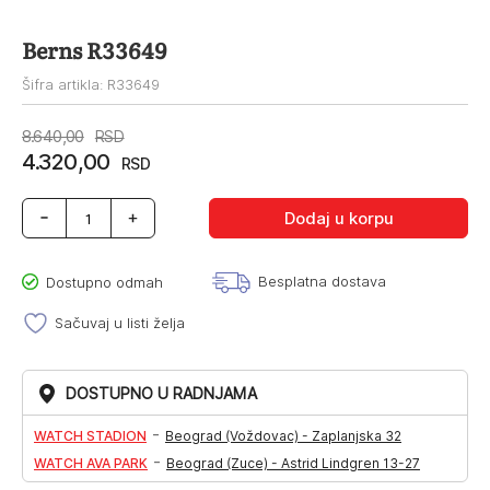
Berns R33649
Šifra artikla: R33649
Originalna
Trenutna
8.640,00
RSD
4.320,00
cena
cena
RSD
je
je:
Berns
Dodaj u korpu
bila:
4.320,00RSD.
R33649
količina
8.640,00RSD.
Besplatna dostava
Dostupno odmah
Sačuvaj u listi želja
DOSTUPNO U RADNJAMA
-
WATCH STADION
Beograd (Voždovac) - Zaplanjska 32
-
WATCH AVA PARK
Beograd (Zuce) - Astrid Lindgren 13-27