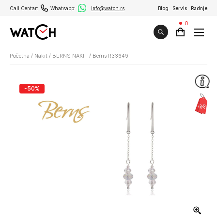
Call Centar:
Whatsapp:
info@watch.rs
Blog
Servis
Radnje
0
Početna
/
Nakit
/
BERNS NAKIT
/
Berns R33649
-50%