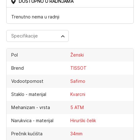
DOSTUPNO U RADNJAMA
Trenutno nema u radnji
Specifikacije
Pol
Ženski
Brend
TISSOT
Vodootpornost
Safirno
Staklo - materijal
Kvarcni
Mehanizam - vrsta
5 ATM
Narukvica - materijal
Hirurški čelik
Prečnik kućišta
34mm