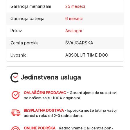
Garancija mehanizam
25 meseci
Garancija baterija
6 meseci
Prikaz
Analogni
ŠVAJCARSKA
Zemlja porekla
ABSOLUT TIME DOO
Uvoznik
Jedinstvena usluga
OVLAŠĆENI PRODAVAC
- Garantujemo da su satovi
na našem sajtu 100% originalni.
BESPLATNA DOSTAVA
- Isporuka može biti na vašoj
adresi u roku od 2-3 radna dana.
ONLINE PODRŠKA
- Radno vreme Call centra pon-