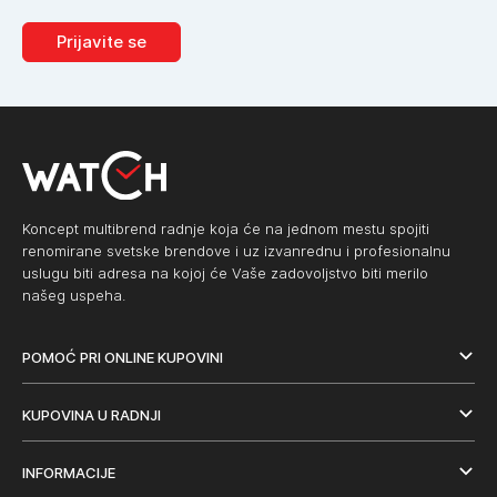
Prijavite se
Koncept multibrend radnje koja će na jednom mestu spojiti
renomirane svetske brendove i uz izvanrednu i profesionalnu
uslugu biti adresa na kojoj će Vaše zadovoljstvo biti merilo
našeg uspeha.
POMOĆ PRI ONLINE KUPOVINI
KUPOVINA U RADNJI
INFORMACIJE