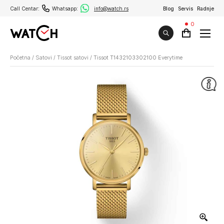
Call Centar:
Whatsapp:
info@watch.rs
Blog
Servis
Radnje
0
Početna
/
Satovi
/
Tissot satovi
/
Tissot T1432103302100 Everytime