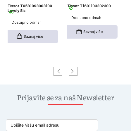
Tissot T0581093303100
Tissot T1601103302300
Ti
Lovely Sls
Dostupno odmah
Dostupno odmah
Saznaj više
Saznaj više
Prijavite se za naš Newsletter