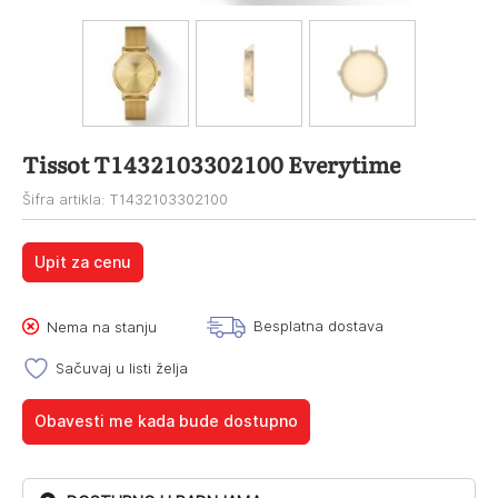
Tissot T1432103302100 Everytime
Šifra artikla: T1432103302100
Upit za cenu
Besplatna dostava
Nema na stanju
Sačuvaj u listi želja
Obavesti me kada bude dostupno