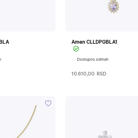
BLA
Amen CLLDPGBLA1
h
Dostupno odmah
10.610,00
RSD