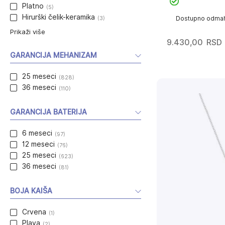
Platno
(5)
Hirurški čelik-keramika
(3)
Dostupno odma
Prikaži više
9.430,00
RSD
GARANCIJA MEHANIZAM
25 meseci
(828)
36 meseci
(110)
GARANCIJA BATERIJA
6 meseci
(97)
12 meseci
(76)
25 meseci
(623)
36 meseci
(81)
BOJA KAIŠA
Crvena
(1)
Plava
(2)