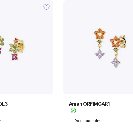
OL3
Amen ORFIMGAR1
h
Dostupno odmah