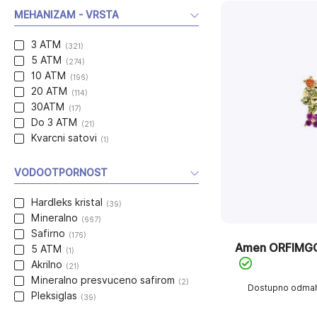
MEHANIZAM - VRSTA
3 ATM
(321)
5 ATM
(274)
10 ATM
(196)
20 ATM
(114)
30ATM
(17)
Do 3 ATM
(21)
Kvarcni satovi
(1)
VODOOTPORNOST
Hardleks kristal
(39)
Mineralno
(667)
Safirno
(176)
Amen ORFIMG
5 ATM
(1)
Akrilno
(21)
Mineralno presvuceno safirom
(2)
Dostupno odma
Pleksiglas
(39)