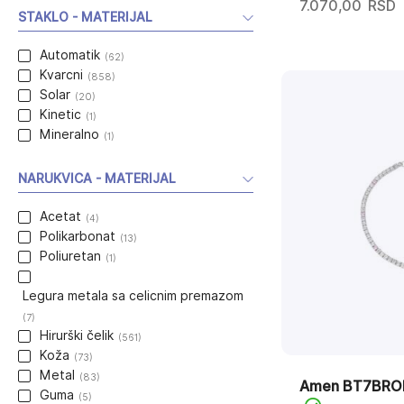
7.070,00
RSD
STAKLO - MATERIJAL
Automatik
(62)
Kvarcni
(858)
Solar
(20)
Kinetic
(1)
Mineralno
(1)
NARUKVICA - MATERIJAL
Acetat
(4)
Polikarbonat
(13)
Poliuretan
(1)
Legura metala sa celicnim premazom
(7)
Hirurški čelik
(561)
Koža
(73)
Metal
(83)
Amen BT7BRO
Guma
(5)