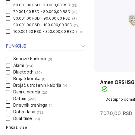
60.001,00 RSD - 70.000,00 RSD
(15)
70.001,00 RSD - 80.000,00 RSD
(13)
80.001,00 RSD - 90.000,00 RSD
(8)
90.001,00 RSD - 100.000,00 RSD
(19)
100.001,00 RSD - 350.000,00 RSD
(10)
FUNKCIJE
Snooze Funkcija
(3)
Alarm
(124)
Bluetooth
(20)
Brojač koraka
(8)
Amen ORSHSG
Brojač utrošenih kalorija
(2)
Dani u nedelji
(201)
Datum
(496)
Dostupno odma
Dnevnik treninga
(1)
Doba dana
(132)
7.070,00
RSD
Dual time
(29)
Prikaži više