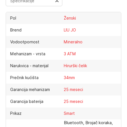
Specifikacije
Pol
Ženski
Brend
LIU JO
Vodootpornost
Mineralno
Mehanizam - vrsta
3 ATM
Narukvica - materijal
Hirurški čelik
Prečnik kućišta
34mm
Garancija mehanizam
25 meseci
Garancija baterija
25 meseci
Prikaz
Smart
Bluetooth, Brojač koraka,