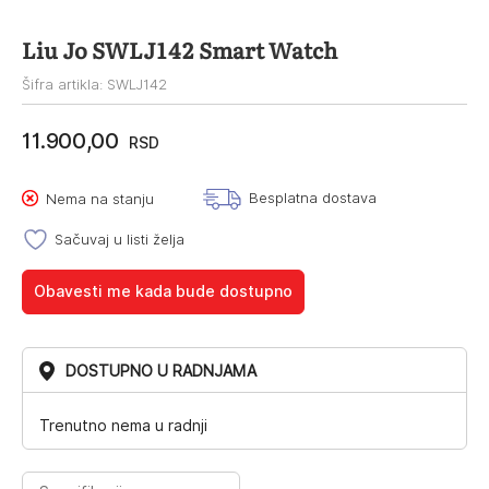
Liu Jo SWLJ142 Smart Watch
Šifra artikla: SWLJ142
11.900,00
RSD
Besplatna dostava
Nema na stanju
Sačuvaj u listi želja
Obavesti me kada bude dostupno
DOSTUPNO U RADNJAMA
Trenutno nema u radnji