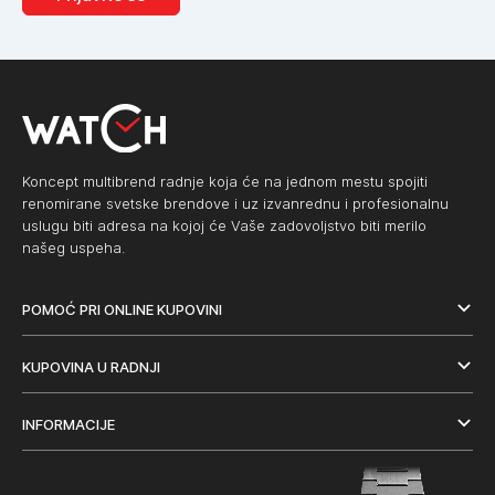
Koncept multibrend radnje koja će na jednom mestu spojiti
renomirane svetske brendove i uz izvanrednu i profesionalnu
uslugu biti adresa na kojoj će Vaše zadovoljstvo biti merilo
našeg uspeha.
POMOĆ PRI ONLINE KUPOVINI
KUPOVINA U RADNJI
INFORMACIJE