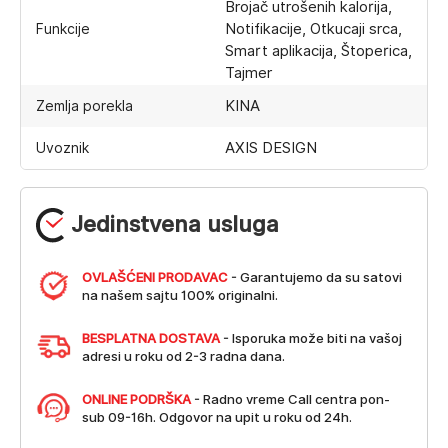
Brojač utrošenih kalorija,
Notifikacije, Otkucaji srca,
Funkcije
Smart aplikacija, Štoperica,
Tajmer
KINA
Zemlja porekla
AXIS DESIGN
Uvoznik
Jedinstvena usluga
OVLAŠĆENI PRODAVAC
- Garantujemo da su satovi
na našem sajtu 100% originalni.
BESPLATNA DOSTAVA
- Isporuka može biti na vašoj
adresi u roku od 2-3 radna dana.
ONLINE PODRŠKA
- Radno vreme Call centra pon-
sub 09-16h. Odgovor na upit u roku od 24h.