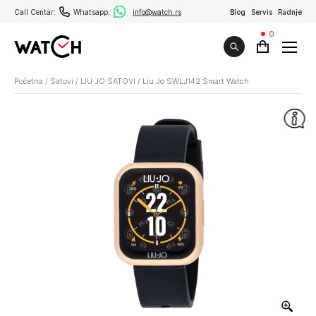
Call Centar:
Whatsapp:
info@watch.rs
Blog
Servis
Radnje
0
Početna
/
Satovi
/
LIU JO SATOVI
/
Liu Jo SWLJ142 Smart Watch