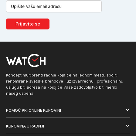
Prijavite se
Koncept multibrend radnje koja će na jednom mestu spojiti
renomirane svetske brendove i uz izvanrednu i profesionalnu
uslugu biti adresa na kojoj će Vaše zadovoljstvo biti merilo
našeg uspeha.
POMOĆ PRI ONLINE KUPOVINI
KUPOVINA U RADNJI