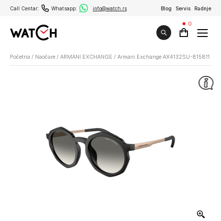
Call Centar:
Whatsapp:
info@watch.rs
Blog
Servis
Radnje
0
Početna
/
Naočare
/
ARMANI EXCHANGE
/
Armani Exchange AX4132SU-815811 51