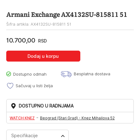
Armani Exchange AX4132SU-815811 51
Šifra artikla: AX4132SU-815811 51
10.700,00
RSD
Dodaj u korpu
Besplatna dostava
Dostupno odmah
Sačuvaj u listi želja
DOSTUPNO U RADNJAMA
-
WATCH KNEZ
Beograd (Stari Grad) - Knez Mihailova 52
Specifikacije