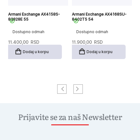
Armani Exchange AX4158S-
Armani Exchange AX4168SU-
Ar
83828E 55
8402T5 54
81
Dostupno odmah
Dostupno odmah
11.400,00
RSD
11.900,00
RSD
1
Dodaj u korpu
Dodaj u korpu
Prijavite se za naš Newsletter