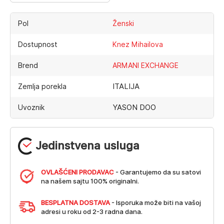
Pol
Ženski
Dostupnost
Knez Mihailova
Brend
ARMANI EXCHANGE
ITALIJA
Zemlja porekla
YASON DOO
Uvoznik
Jedinstvena usluga
OVLAŠĆENI PRODAVAC
- Garantujemo da su satovi
na našem sajtu 100% originalni.
BESPLATNA DOSTAVA
- Isporuka može biti na vašoj
adresi u roku od 2-3 radna dana.