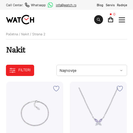
Call Centar:
Whatsapp:
info@watch.rs
Blog
Servis
Radnje
0
Početna
/
Nakit
/
Strana 2
Nakit
FILTERI