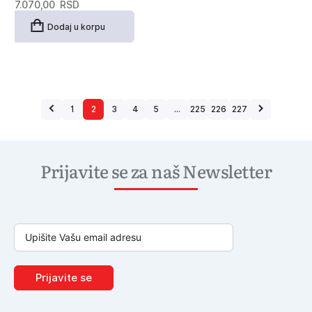
7.070,00
RSD
Dodaj u korpu
1
2
3
4
5
…
225
226
227
Prijavite se za naš Newsletter
Prijavite se