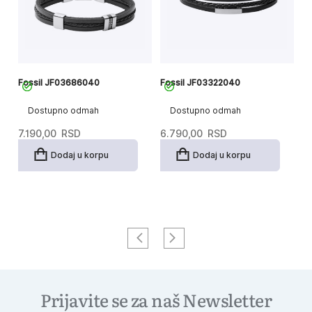
Fossil JF03686040
Fossil JF03322040
Fo
Dostupno odmah
Dostupno odmah
7.190,00
RSD
6.790,00
RSD
7
Dodaj u korpu
Dodaj u korpu
Prijavite se za naš Newsletter