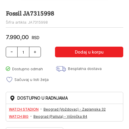
Fossil JA7315998
Šifra artikla: JA7315998
7.990,00
RSD
Fossil
Dodaj u korpu
JA7315998
količina
Besplatna dostava
Dostupno odmah
Sačuvaj u listi želja
DOSTUPNO U RADNJAMA
-
WATCH STADION
Beograd (Voždovac) - Zaplanjska 32
-
WATCH BIG
Beograd (Palilula) - Višnjička 84