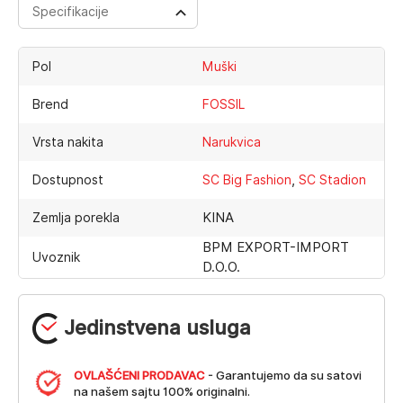
Specifikacije
Pol
Muški
Brend
FOSSIL
Vrsta nakita
Narukvica
,
Dostupnost
SC Big Fashion
SC Stadion
KINA
Zemlja porekla
BPM EXPORT-IMPORT
Uvoznik
D.O.O.
Jedinstvena usluga
OVLAŠĆENI PRODAVAC
- Garantujemo da su satovi
na našem sajtu 100% originalni.