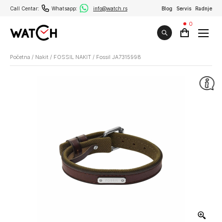
Call Centar:
Whatsapp:
info@watch.rs
Blog
Servis
Radnje
0
Početna
/
Nakit
/
FOSSIL NAKIT
/
Fossil JA7315998