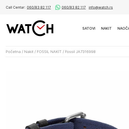
Call Centar:
060/83 82 117
060/83 82 117
info@watch.rs
SATOVI
NAKIT
NAOČ
Početna
/
Nakit
/
FOSSIL NAKIT
/
Fossil JA7316998