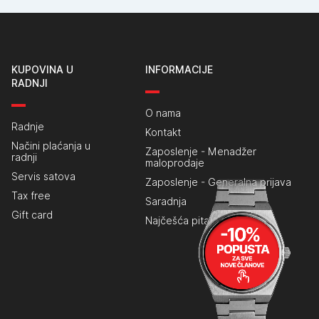
KUPOVINA U
INFORMACIJE
RADNJI
O nama
Radnje
Kontakt
Načini plaćanja u
Zaposlenje - Menadžer
radnji
maloprodaje
Servis satova
Zaposlenje - Generalna prijava
Tax free
Saradnja
Gift card
Najčešća pitanja