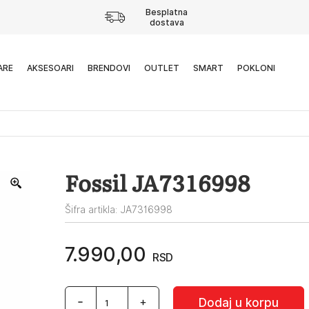
Besplatna
dostava
ARE
AKSESOARI
BRENDOVI
OUTLET
SMART
POKLONI
Fossil JA7316998
Šifra artikla: JA7316998
7.990,00
RSD
Fossil
Dodaj u korpu
JA7316998