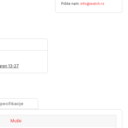
Pišite nam:
info@watch.rs
gren 13-27
pecifikacije
Muški