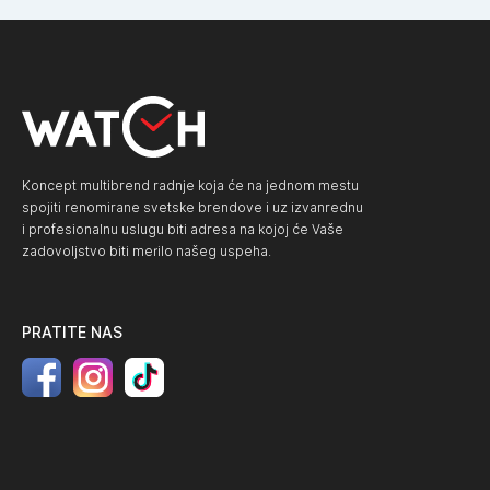
Koncept multibrend radnje koja će na jednom mestu
spojiti renomirane svetske brendove i uz izvanrednu
i profesionalnu uslugu biti adresa na kojoj će Vaše
zadovoljstvo biti merilo našeg uspeha.
PRATITE NAS