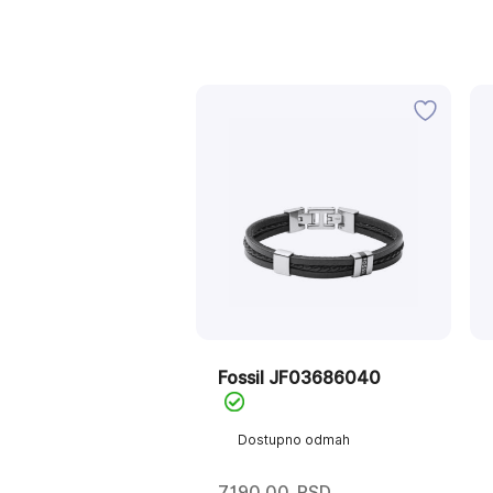
Fossil JF03686040
Dostupno odmah
7.190,00
RSD