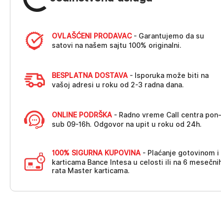
OVLAŠĆENI PRODAVAC
- Garantujemo da su
satovi na našem sajtu 100% originalni.
BESPLATNA DOSTAVA
- Isporuka može biti na
vašoj adresi u roku od 2-3 radna dana.
ONLINE PODRŠKA
- Radno vreme Call centra pon
sub 09-16h. Odgovor na upit u roku od 24h.
100% SIGURNA KUPOVINA
- Plaćanje gotovinom i
karticama Bance Intesa u celosti ili na 6 mesečni
rata Master karticama.