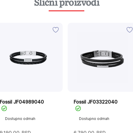
Slični proizvodi
Fossil JF04989040
Fossil JF03322040
Dostupno odmah
Dostupno odmah
9.190,00
RSD
6.790,00
RSD