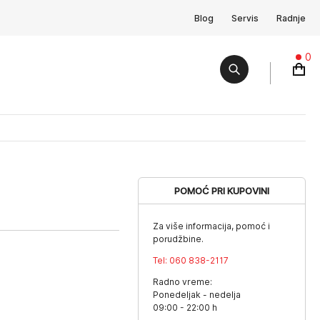
Blog
Servis
Radnje
0
POMOĆ PRI KUPOVINI
Za više informacija, pomoć i
porudžbine.
Tel:
060 838-2117
Radno vreme:
Ponedeljak - nedelja
09:00 - 22:00 h