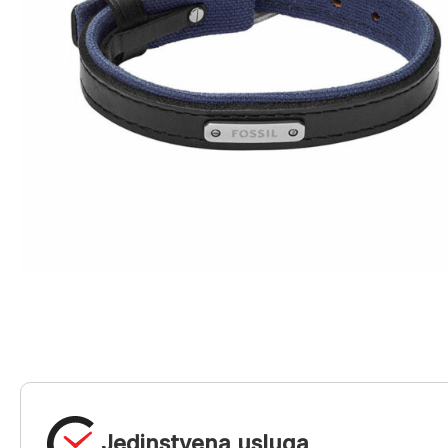
Jedinstvena usluga