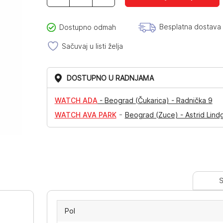
količina
Besplatna dostava
Dostupno odmah
Sačuvaj u listi želja
DOSTUPNO U RADNJAMA
WATCH ADA
-
Beograd (Čukarica) - Radnička 9
-
WATCH AVA PARK
Beograd (Zuce) - Astrid Lind
S
Pol