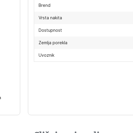
Brend
Vrsta nakita
Dostupnost
Zemlja porekla
Uvoznik
-
h