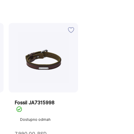
Fossil JA7315998
Dostupno odmah
7.990,00
RSD