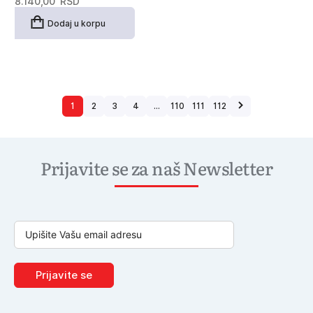
8.140,00
RSD
Dodaj u korpu
1
2
3
4
…
110
111
112
Prijavite se za naš Newsletter
Prijavite se