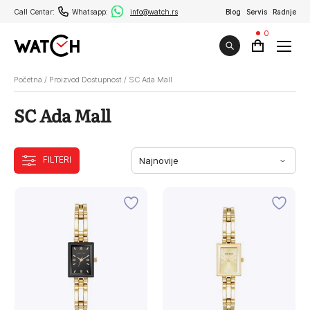
Call Centar:
Whatsapp:
info@watch.rs
Blog
Servis
Radnje
0
Početna
/
Proizvod Dostupnost
/
SC Ada Mall
SC Ada Mall
FILTERI