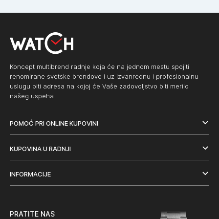
Koncept multibrend radnje koja će na jednom mestu spojiti
renomirane svetske brendove i uz izvanrednu i profesionalnu
uslugu biti adresa na kojoj će Vaše zadovoljstvo biti merilo
našeg uspeha.
POMOĆ PRI ONLINE KUPOVINI
KUPOVINA U RADNJI
INFORMACIJE
PRATITE NAS