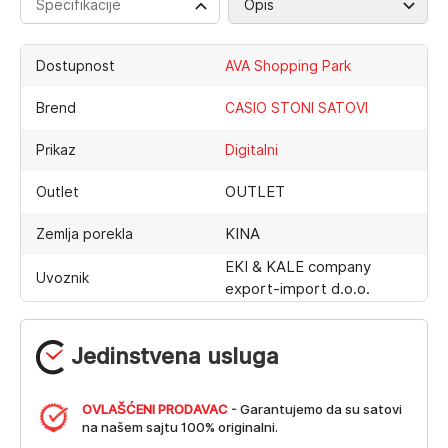
Specifikacije
Opis
Dostupnost
AVA Shopping Park
Brend
CASIO STONI SATOVI
Prikaz
Digitalni
OUTLET
Outlet
KINA
Zemlja porekla
EKI & KALE company
Uvoznik
export-import d.o.o.
Jedinstvena usluga
OVLAŠĆENI PRODAVAC
- Garantujemo da su satovi
na našem sajtu 100% originalni.