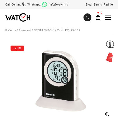
Call Centar:
Whatsapp:
info@watch.rs
Blog
Servis
Radnje
0
Početna
/
Aksesoari
/
STONI SATOVI
/
Casio PQ-75-1DF
-20%