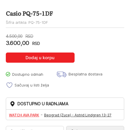
Casio PQ-75-1DF
Šifra artikla: PQ-75-1DF
Originalna
Trenutna
4.500,00
RSD
3.600,00
cena
cena
RSD
je
je:
Dodaj u korpu
bila:
3.600,00RSD.
4.500,00RSD.
Besplatna dostava
Dostupno odmah
Sačuvaj u listi želja
DOSTUPNO U RADNJAMA
-
WATCH AVA PARK
Beograd (Zuce) - Astrid Lindgren 13-27