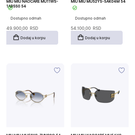
MIU MIU NAOCARE MU11WS-
MIU MIU MU52YS-5AK04M 54
1AB5S0 54
Dostupno odmah
Dostupno odmah
49.900,00
RSD
54.100,00
RSD
Dodaj u korpu
Dodaj u korpu