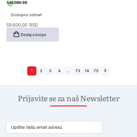
5AK08N 66
Dostupno odmah
59.600,00
RSD
Dodaj u korpu
1
2
3
4
…
73
74
75
Prijavite se za naš Newsletter