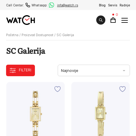
Call Centar:
Whatsapp:
info@watch.rs
Blog
Servis
Radnje
0
Početna
/
Proizvod Dostupnost
/
SC Galerija
SC Galerija
FILTERI