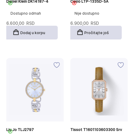
Daniel Klein DK14187-4
Casio LTP-1335D-5A
Dostupno odmah
Nije dostupno
6.600,00
RSD
6.900,00
RSD
Dodaj u korpu
Pročitajte još
Liu Jo TLJ2797
Tissot T1601103603300 Srv