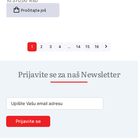
10.370,00
RSD
Pročitajte još
1
2
3
4
…
14
15
16
Prijavite se za naš Newsletter
Prijavite se