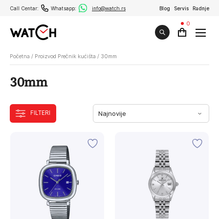
Call Centar:
Whatsapp:
info@watch.rs
Blog
Servis
Radnje
0
Početna
/
Proizvod Prečnik kućišta
/
30mm
30mm
FILTERI