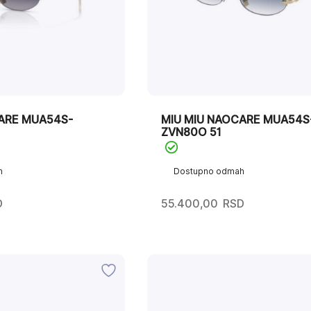
ARE MUA54S-
MIU MIU NAOCARE MUA54S
ZVN80O 51
h
Dostupno odmah
D
55.400,00
RSD