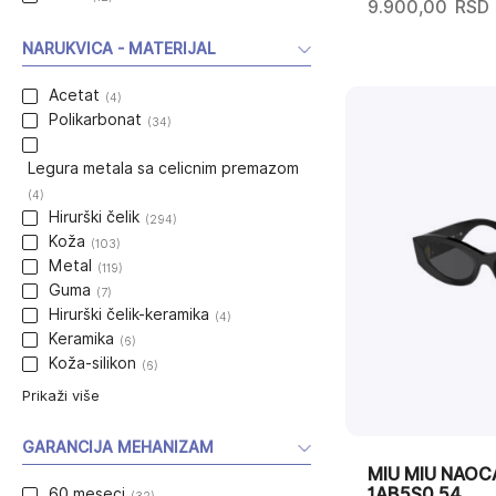
9.900,00
RSD
NARUKVICA - MATERIJAL
Acetat
(4)
Polikarbonat
(34)
Legura metala sa celicnim premazom
(4)
Hirurški čelik
(294)
Koža
(103)
Metal
(119)
Guma
(7)
Hirurški čelik-keramika
(4)
Keramika
(6)
Koža-silikon
(6)
Prikaži više
GARANCIJA MEHANIZAM
MIU MIU NAOC
1AB5S0 54
60 meseci
(32)