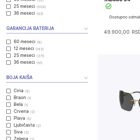
25 meseci
(509)
36 meseci
(63)
Dostupno odma
GARANCIJA BATERIJA
49.900,00
RS
60 meseci
(8)
12 meseci
(143)
25 meseci
(371)
36 meseci
(61)
BOJA KAIŠA
Crna
(5)
Braon
(1)
Bela
(1)
Crvena
(2)
Plava
(5)
Ljubičasta
(2)
Siva
(3)
Zelena
(2)