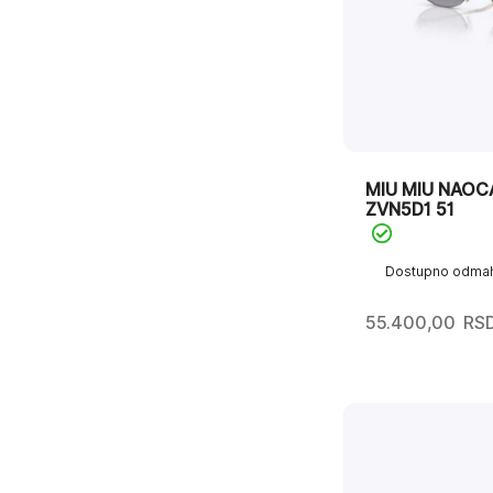
MIU MIU NAOC
ZVN5D1 51
Dostupno odma
55.400,00
RS