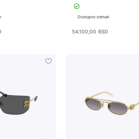
h
Dostupno odmah
D
54.100,00
RSD