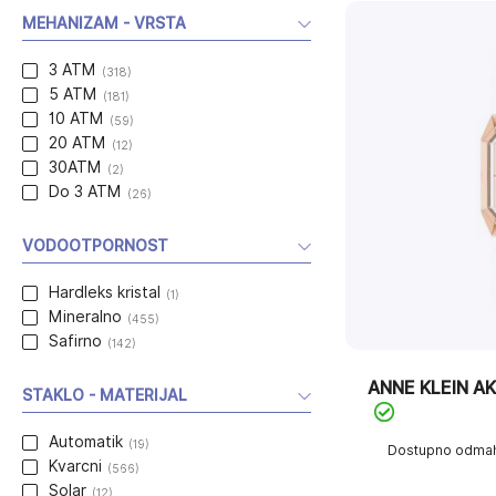
MEHANIZAM - VRSTA
3 ATM
(318)
5 ATM
(181)
10 ATM
(59)
20 ATM
(12)
30ATM
(2)
Do 3 ATM
(26)
VODOOTPORNOST
Hardleks kristal
(1)
Mineralno
(455)
Safirno
(142)
ANNE KLEIN A
STAKLO - MATERIJAL
Automatik
(19)
Dostupno odma
Kvarcni
(566)
Solar
(12)