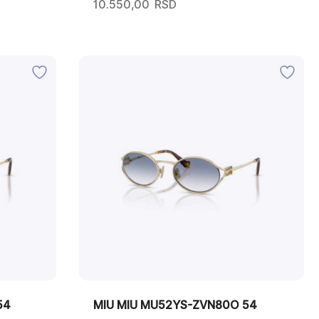
10.550,00
RSD
54
MIU MIU MU52YS-ZVN80O 54