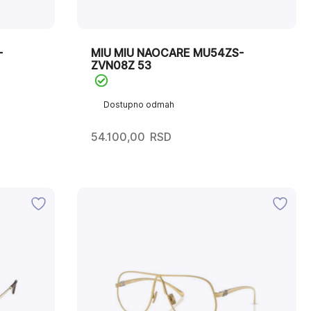
-
MIU MIU NAOCARE MU54ZS-
ZVN08Z 53
Dostupno odmah
54.100,00
RSD