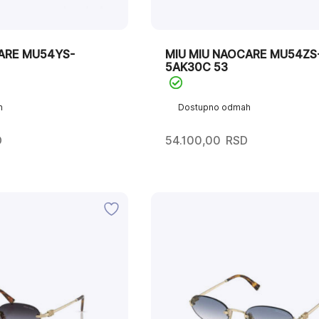
ARE MU54YS-
MIU MIU NAOCARE MU54ZS
5AK30C 53
h
Dostupno odmah
D
54.100,00
RSD