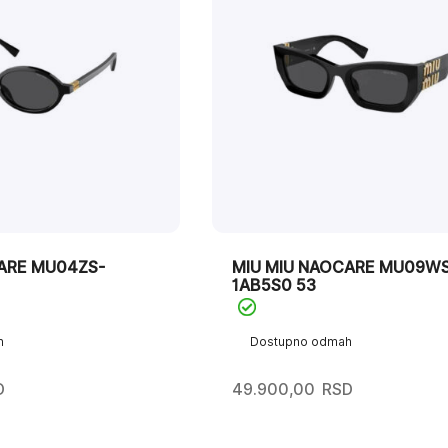
ARE MU04ZS-
MIU MIU NAOCARE MU09WS
1AB5S0 53
h
Dostupno odmah
D
49.900,00
RSD