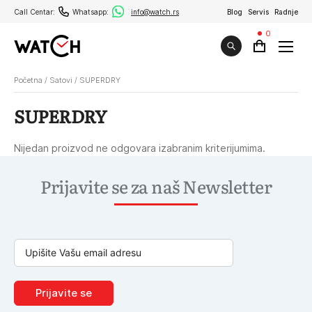
Call Centar:
Whatsapp:
info@watch.rs
Blog
Servis
Radnje
0
Početna
/
Satovi
/
SUPERDRY
SUPERDRY
Nijedan proizvod ne odgovara izabranim kriterijumima.
Prijavite se za naš Newsletter
Prijavite se