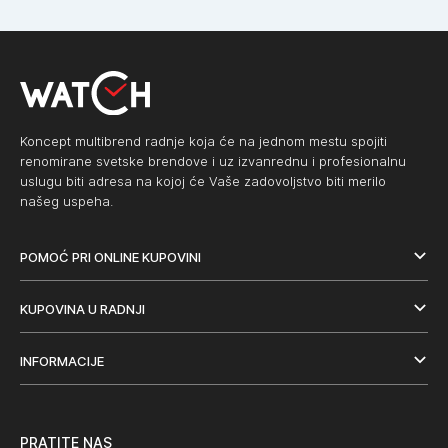
Koncept multibrend radnje koja će na jednom mestu spojiti
renomirane svetske brendove i uz izvanrednu i profesionalnu
uslugu biti adresa na kojoj će Vaše zadovoljstvo biti merilo
našeg uspeha.
POMOĆ PRI ONLINE KUPOVINI
KUPOVINA U RADNJI
INFORMACIJE
PRATITE NAS