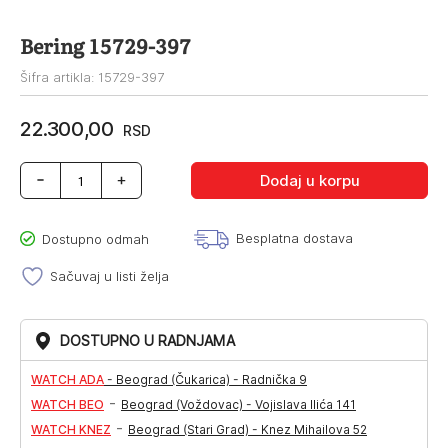
Bering 15729-397
Šifra artikla: 15729-397
22.300,00
RSD
Bering
Dodaj u korpu
15729-
397
količina
Besplatna dostava
Dostupno odmah
Sačuvaj u listi želja
DOSTUPNO U RADNJAMA
WATCH ADA
-
Beograd (Čukarica) - Radnička 9
-
WATCH BEO
Beograd (Voždovac) - Vojislava Ilića 141
-
WATCH KNEZ
Beograd (Stari Grad) - Knez Mihailova 52