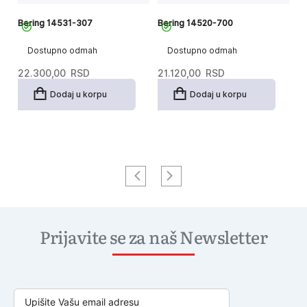
Bering 14531-307
Bering 14520-700
Be
Dostupno odmah
Dostupno odmah
22.300,00
RSD
21.120,00
RSD
1
Dodaj u korpu
Dodaj u korpu
Prijavite se za naš Newsletter