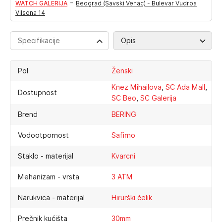
-
WATCH GALERIJA
Beograd (Savski Venac) - Bulevar Vudroa
Vilsona 14
Specifikacije
Opis
Pol
Ženski
,
,
Knez Mihailova
SC Ada Mall
Dostupnost
,
SC Beo
SC Galerija
Brend
BERING
Vodootpornost
Safirno
Staklo - materijal
Kvarcni
Mehanizam - vrsta
3 ATM
Narukvica - materijal
Hirurški čelik
Prečnik kućišta
30mm