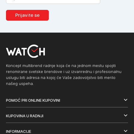
Prijavite se
Koncept multibrend radnje koja će na jednom mestu spojiti
renomirane svetske brendove i uz izvanrednu i profesionalnu
uslugu biti adresa na kojoj će Vaše zadovoljstvo biti merilo
našeg uspeha.
POMOĆ PRI ONLINE KUPOVINI
KUPOVINA U RADNJI
INFORMACIJE