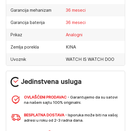
Garancija mehanizam
36 meseci
Garancija baterija
36 meseci
Prikaz
Analogni
KINA
Zemlja porekla
WATCH IS WATCH DOO
Uvoznik
Jedinstvena usluga
OVLAŠĆENI PRODAVAC
- Garantujemo da su satovi
na našem sajtu 100% originalni.
BESPLATNA DOSTAVA
- Isporuka može biti na vašoj
adresi u roku od 2-3 radna dana.