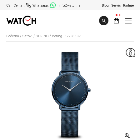
Call Centar:
Whatsapp:
info@watch.rs
Blog
Servis
Radnje
0
Početna
/
Satovi
/
BERING
/
Bering 15729-397