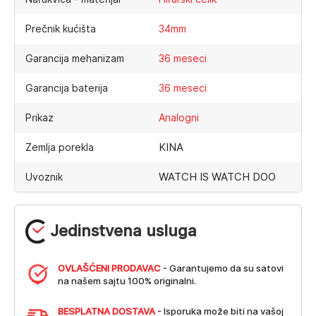
Prečnik kućišta
34mm
Garancija mehanizam
36 meseci
Garancija baterija
36 meseci
Prikaz
Analogni
KINA
Zemlja porekla
WATCH IS WATCH DOO
Uvoznik
Jedinstvena usluga
OVLAŠĆENI PRODAVAC
- Garantujemo da su satovi
na našem sajtu 100% originalni.
BESPLATNA DOSTAVA
- Isporuka može biti na vašoj