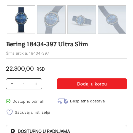
Bering 18434-397 Ultra Slim
Šifra artikla: 18434-397
22.300,00
RSD
Bering
Dodaj u korpu
18434-
397
Ultra
Besplatna dostava
Dostupno odmah
Slim
količina
Sačuvaj u listi želja
DOSTUPNO U RADNJAMA