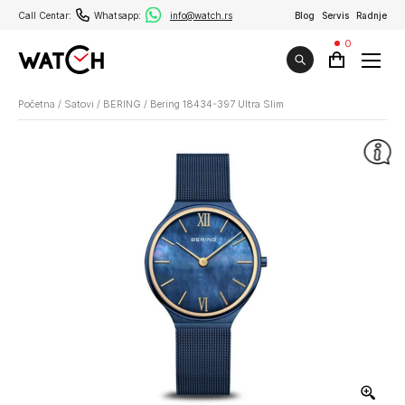
Call Centar:
Whatsapp:
info@watch.rs
Blog
Servis
Radnje
0
Početna
/
Satovi
/
BERING
/
Bering 18434-397 Ultra Slim