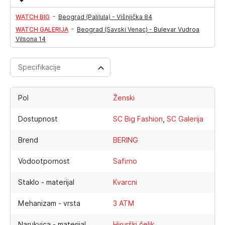
-
WATCH BIG
Beograd (Palilula) - Višnjička 84
-
WATCH GALERIJA
Beograd (Savski Venac) - Bulevar Vudroa
Vilsona 14
Specifikacije
Pol
Ženski
,
Dostupnost
SC Big Fashion
SC Galerija
Brend
BERING
Vodootpornost
Safirno
Staklo - materijal
Kvarcni
Mehanizam - vrsta
3 ATM
Narukvica - materijal
Hirurški čelik