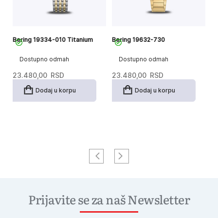
Bering 19334-010 Titanium
Bering 19632-730
Be
Po
Dostupno odmah
Dostupno odmah
23.480,00
RSD
23.480,00
RSD
2
Dodaj u korpu
Dodaj u korpu
Prijavite se za naš Newsletter