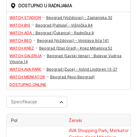
DOSTUPNO U RADNJAMA
-
WATCH STADION
Beograd (Voždovac) - Zaplanjska 32
-
WATCH BIG
Beograd (Palilula) - Višnjička 84
WATCH ADA
-
Beograd (Čukarica) - Radnička 9
-
WATCH BEO
Beograd (Voždovac) - Vojislava Ilića 141
-
WATCH KNEZ
Beograd (Stari Grad) - Knez Mihailova 52
-
WATCH GALERIJA
Beograd (Savski Venac) - Bulevar Vudroa
Vilsona 14
-
WATCH AVA PARK
Beograd (Zuce) - Astrid Lindgren 13-27
-
WATCH MERKATOR
Beograd (Novi Beograd)
DOSTUPNO ONLINE
Specifikacije
Pol
Ženski
,
AVA Shopping Park
Merkator