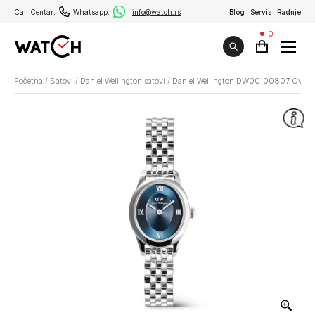
Call Centar:
Whatsapp:
info@watch.rs
Blog
Servis
Radnje
0
Početna
/
Satovi
/
Daniel Wellington satovi
/
Daniel Wellington DW00100807 Oval M