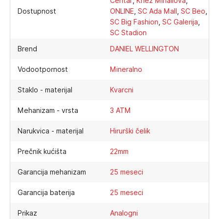
,
,
Centar
Knez Mihailova
,
,
,
Dostupnost
ONLINE
SC Ada Mall
SC Beo
,
,
SC Big Fashion
SC Galerija
SC Stadion
Brend
DANIEL WELLINGTON
Vodootpornost
Mineralno
Staklo - materijal
Kvarcni
Mehanizam - vrsta
3 ATM
Narukvica - materijal
Hirurški čelik
Prečnik kućišta
22mm
Garancija mehanizam
25 meseci
Garancija baterija
25 meseci
Prikaz
Analogni