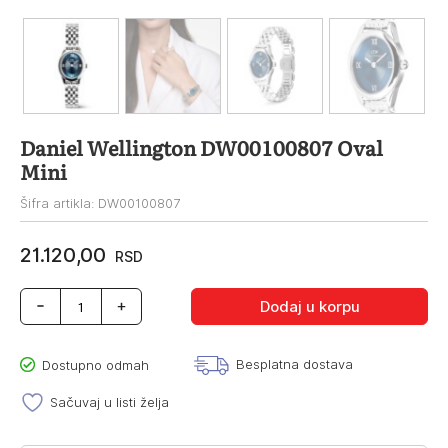
Daniel Wellington DW00100807 Oval
Mini
Šifra artikla: DW00100807
21.120,00
RSD
Daniel
Dodaj u korpu
Wellington
DW00100807
Oval
Besplatna dostava
Dostupno odmah
Mini
količina
Sačuvaj u listi želja