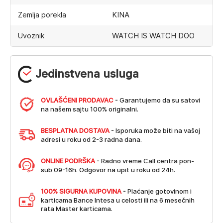
KINA
Zemlja porekla
WATCH IS WATCH DOO
Uvoznik
Jedinstvena usluga
OVLAŠĆENI PRODAVAC
- Garantujemo da su satovi
na našem sajtu 100% originalni.
BESPLATNA DOSTAVA
- Isporuka može biti na vašoj
adresi u roku od 2-3 radna dana.
ONLINE PODRŠKA
- Radno vreme Call centra pon-
sub 09-16h. Odgovor na upit u roku od 24h.
100% SIGURNA KUPOVINA
- Plaćanje gotovinom i
karticama Bance Intesa u celosti ili na 6 mesečnih
rata Master karticama.