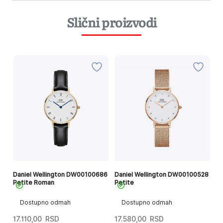
Slični proizvodi
29
Daniel Wellington DW00100686
Daniel Wellington DW00100528
Da
Petite Roman
Petite
Q
Dostupno odmah
Dostupno odmah
17.110,00
RSD
17.580,00
RSD
1