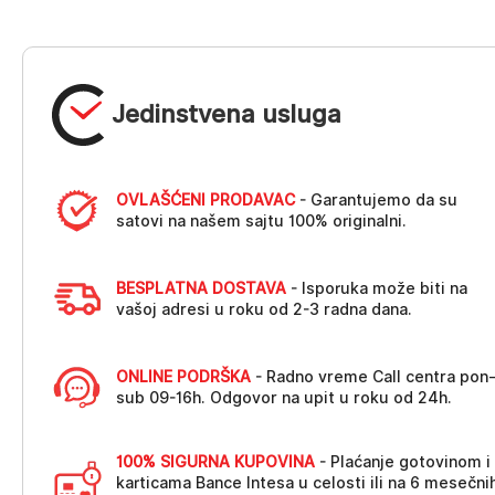
Jedinstvena usluga
OVLAŠĆENI PRODAVAC
- Garantujemo da su
satovi na našem sajtu 100% originalni.
BESPLATNA DOSTAVA
- Isporuka može biti na
vašoj adresi u roku od 2-3 radna dana.
ONLINE PODRŠKA
- Radno vreme Call centra pon
sub 09-16h. Odgovor na upit u roku od 24h.
100% SIGURNA KUPOVINA
- Plaćanje gotovinom i
karticama Bance Intesa u celosti ili na 6 mesečni