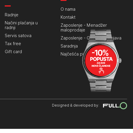
O nama
Radnje
Kontakt
Načini plaćanja u
Zaposlenje - Menadžer
radnji
maloprodaje
Servis satova
Zaposlenje - Generalna prijava
Tax free
Saradnja
Gift card
Najčešća pitanja
Designed & developed by: