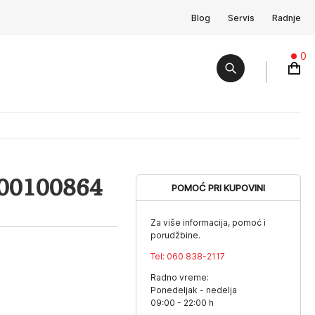
Blog
Servis
Radnje
0
W00100864
POMOĆ PRI KUPOVINI
Za više informacija, pomoć i
porudžbine.
Tel:
060 838-2117
Radno vreme:
Ponedeljak - nedelja
09:00 - 22:00 h