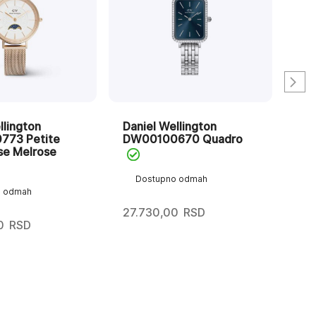
llington
Daniel Wellington
Dan
73 Petite
DW00100670 Quadro
DW
e Melrose
Dostupno odmah
D
o odmah
27.730,00
RSD
19
0
RSD