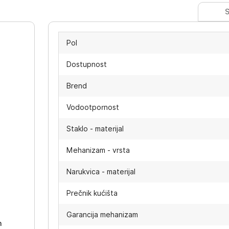
S
Pol
Dostupnost
Brend
Vodootpornost
Staklo - materijal
Mehanizam - vrsta
Narukvica - materijal
-
Prečnik kućišta
Garancija mehanizam
h