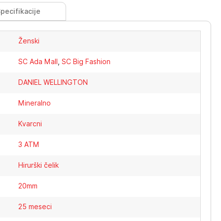
pecifikacije
Ženski
SC Ada Mall
,
SC Big Fashion
DANIEL WELLINGTON
Mineralno
Kvarcni
3 ATM
Hirurški čelik
20mm
25 meseci