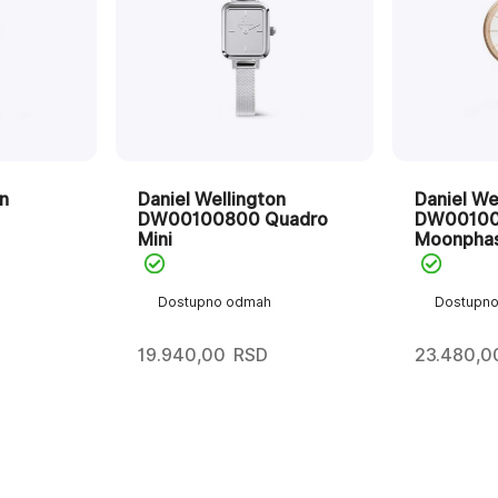
n
Daniel Wellington
Daniel We
DW00100800 Quadro
DW001007
Mini
Moonphas
Dostupno odmah
Dostupn
19.940,00
RSD
23.480,0