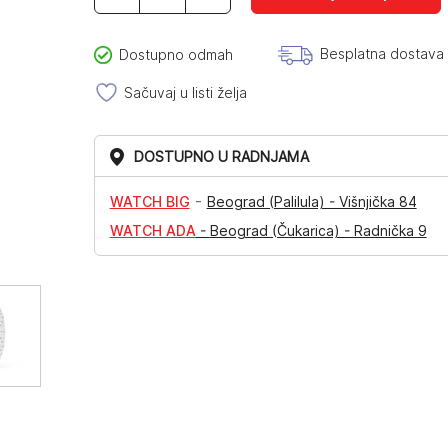
DW00100864
količina
Besplatna dostava
Dostupno odmah
Sačuvaj u listi želja
DOSTUPNO U RADNJAMA
-
WATCH BIG
Beograd (Palilula) - Višnjička 84
WATCH ADA
-
Beograd (Čukarica) - Radnička 9