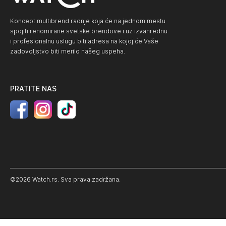
Koncept multibrend radnje koja će na jednom mestu
spojiti renomirane svetske brendove i uz izvanrednu
i profesionalnu uslugu biti adresa na kojoj će Vaše
zadovoljstvo biti merilo našeg uspeha.
PRATITE NAS
©2026 Watch.rs. Sva prava zadržana.