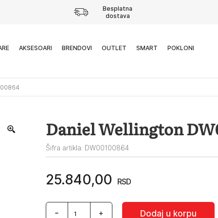
Besplatna
dostava
ARE
AKSESOARI
BRENDOVI
OUTLET
SMART
POKLONI
100864
Daniel Wellington D
Šifra artikla: DW00100864
25.840,00
RSD
Daniel
Dodaj u korpu
Wellington