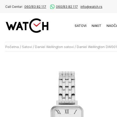
Call Centar:
060/83 82 117
060/83 82 117
info@watch.rs
SATOVI
NAKIT
NAOČ
Početna
/
Satovi
/
Daniel Wellington satovi
/
Daniel Wellington DW00