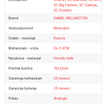
,
,
SC Big Fashion
SC Galerija
SC Stadion
Brend
DANIEL WELLINGTON
Vodootpornost
Mineralno
Staklo - materijal
Kvarcni
Mehanizam - vrsta
Do 3 ATM
Narukvica - materijal
Hirurški čelik
Prečnik kućišta
32x22mm
Garancija mehanizam
25 meseci
Garancija baterija
25 meseci
Prikaz
Analogni