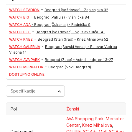
-
WATCH STADION
Beograd (Voždovac) - Zaplanjska 32
-
WATCH BIG
Beograd (Palilula) - Višnjička 84
WATCH ADA
-
Beograd (Čukarica) - Radnička 9
-
WATCH BEO
Beograd (Voždovac) - Vojislava Ilića 141
-
WATCH KNEZ
Beograd (Stari Grad) - Knez Mihailova 52
-
WATCH GALERIJA
Beograd (Savski Venac) - Bulevar Vudroa
Vilsona 14
-
WATCH AVA PARK
Beograd (Zuce) - Astrid Lindgren 13-27
-
WATCH MERKATOR
Beograd (Novi Beograd)
DOSTUPNO ONLINE
Specifikacije
Pol
Ženski
,
AVA Shopping Park
Merkator
,
,
Centar
Knez Mihailova
,
,
,
Dostupnost
ONLINE
SC Ada Mall
SC Beo