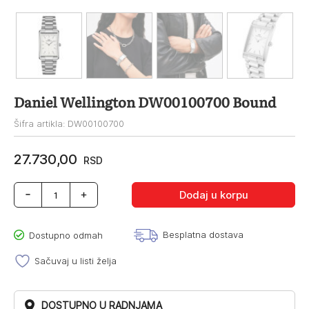
Daniel Wellington DW00100700 Bound
Šifra artikla: DW00100700
27.730,00
RSD
Daniel
Dodaj u korpu
Wellington
DW00100700
Bound
Besplatna dostava
Dostupno odmah
količina
Sačuvaj u listi želja
DOSTUPNO U RADNJAMA