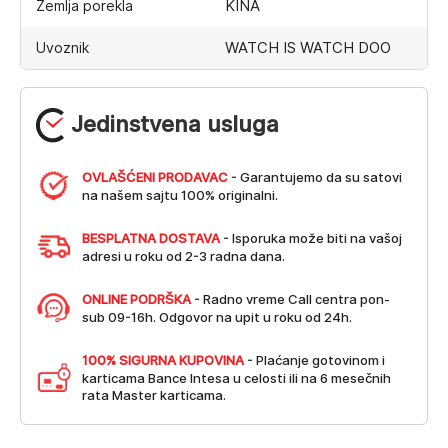
KINA
Zemlja porekla
WATCH IS WATCH DOO
Uvoznik
Jedinstvena usluga
OVLAŠĆENI PRODAVAC
- Garantujemo da su satovi
na našem sajtu 100% originalni.
BESPLATNA DOSTAVA
- Isporuka može biti na vašoj
adresi u roku od 2-3 radna dana.
ONLINE PODRŠKA
- Radno vreme Call centra pon-
sub 09-16h. Odgovor na upit u roku od 24h.
100% SIGURNA KUPOVINA
- Plaćanje gotovinom i
karticama Bance Intesa u celosti ili na 6 mesečnih
rata Master karticama.