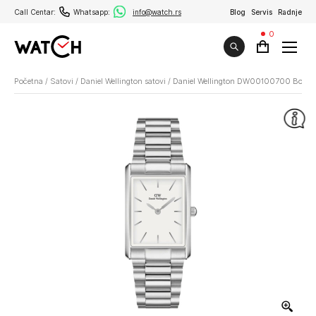
Call Centar:
Whatsapp:
info@watch.rs
Blog
Servis
Radnje
0
Početna
/
Satovi
/
Daniel Wellington satovi
/
Daniel Wellington DW00100700 Boun