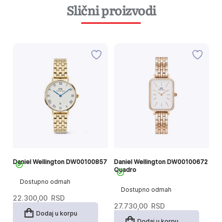
Slični proizvodi
06
Daniel Wellington DW00100857
Daniel Wellington DW00100672
Da
Quadro
Pe
Dostupno odmah
Dostupno odmah
22.300,00
RSD
27.730,00
RSD
1
Dodaj u korpu
Dodaj u korpu