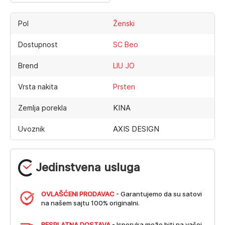
Pol
Ženski
Dostupnost
SC Beo
Brend
LIU JO
Vrsta nakita
Prsten
KINA
Zemlja porekla
AXIS DESIGN
Uvoznik
Jedinstvena usluga
OVLAŠĆENI PRODAVAC
- Garantujemo da su satovi
na našem sajtu 100% originalni.
BESPLATNA DOSTAVA
- Isporuka može biti na vašoj