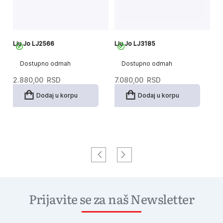
Liu Jo LJ2566
Liu Jo LJ3185
Li
Dostupno odmah
Dostupno odmah
2.880,00
RSD
7.080,00
RSD
3
Dodaj u korpu
Dodaj u korpu
Prijavite se za naš Newsletter