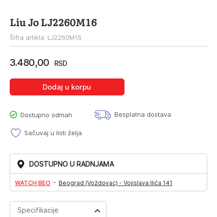
Liu Jo LJ2260M16
Šifra artikla: LJ2260M16
3.480,00
RSD
Dodaj u korpu
Besplatna dostava
Dostupno odmah
Sačuvaj u listi želja
DOSTUPNO U RADNJAMA
-
WATCH BEO
Beograd (Voždovac) - Vojislava Ilića 141
Specifikacije