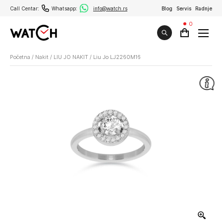
Call Centar:
Whatsapp:
info@watch.rs
Blog
Servis
Radnje
0
Početna
/
Nakit
/
LIU JO NAKIT
/
Liu Jo LJ2260M16