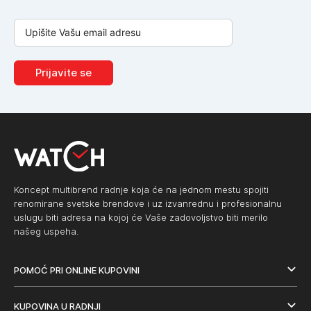
Prijavite se
Koncept multibrend radnje koja će na jednom mestu spojiti
renomirane svetske brendove i uz izvanrednu i profesionalnu
uslugu biti adresa na kojoj će Vaše zadovoljstvo biti merilo
našeg uspeha.
POMOĆ PRI ONLINE KUPOVINI
KUPOVINA U RADNJI