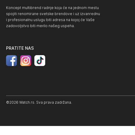
Koncept multibrend radnje koja će na jednom mestu
spojiti renomirane svetske brendove i uz izvanrednu
i profesionalnu uslugu biti adresa na kojoj će Vaše
zadovoljstvo biti merilo našeg uspeha.
PRATITE NAS
©2026 Watch.rs. Sva prava zadržana.