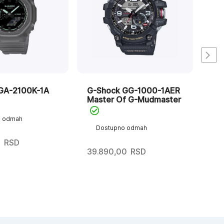
GA-2100K-1A
G-Shock GG-1000-1AER
G-
Master Of G-Mudmaster
1A
o odmah
Dostupno odmah
D
0
RSD
39.890,00
RSD
12.