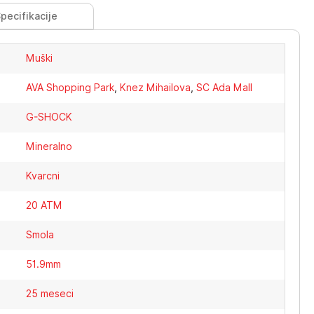
pecifikacije
Muški
AVA Shopping Park
,
Knez Mihailova
,
SC Ada Mall
G-SHOCK
Mineralno
Kvarcni
20 ATM
Smola
51.9mm
25 meseci