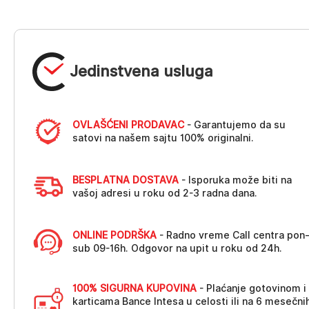
Jedinstvena usluga
OVLAŠĆENI PRODAVAC
- Garantujemo da su
satovi na našem sajtu 100% originalni.
BESPLATNA DOSTAVA
- Isporuka može biti na
vašoj adresi u roku od 2-3 radna dana.
ONLINE PODRŠKA
- Radno vreme Call centra pon
sub 09-16h. Odgovor na upit u roku od 24h.
100% SIGURNA KUPOVINA
- Plaćanje gotovinom i
karticama Bance Intesa u celosti ili na 6 mesečni