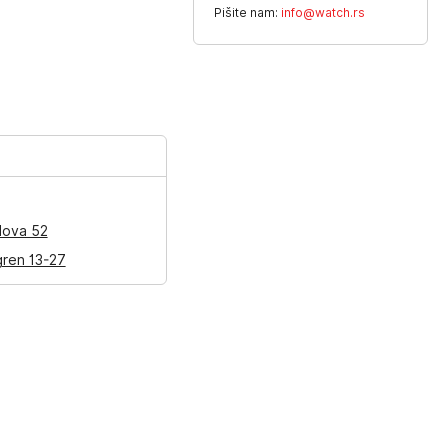
Pišite nam:
info@watch.rs
lova 52
gren 13-27