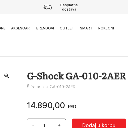
Besplatna
dostava
ARE
AKSESOARI
BRENDOVI
OUTLET
SMART
POKLONI
G-Shock GA-010-2AER
Šifra artikla: GA-010-2AER
14.890,00
RSD
G-
Dodaj u korpu
Shock