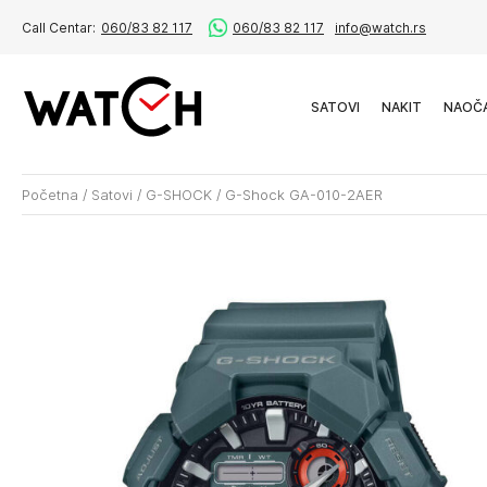
Call Centar:
060/83 82 117
060/83 82 117
info@watch.rs
SATOVI
NAKIT
NAOČ
Početna
/
Satovi
/
G-SHOCK
/
G-Shock GA-010-2AER