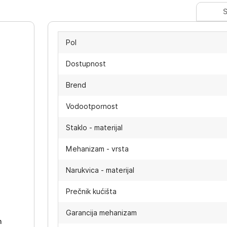
S
Pol
Dostupnost
Brend
Vodootpornost
Staklo - materijal
Mehanizam - vrsta
Narukvica - materijal
-
Prečnik kućišta
Garancija mehanizam
h