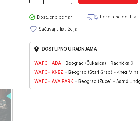
GA-
010-
2AER
Besplatna dostava
Dostupno odmah
količina
Sačuvaj u listi želja
DOSTUPNO U RADNJAMA
WATCH ADA
-
Beograd (Čukarica) - Radnička 9
-
WATCH KNEZ
Beograd (Stari Grad) - Knez Mihai
-
WATCH AVA PARK
Beograd (Zuce) - Astrid Lind