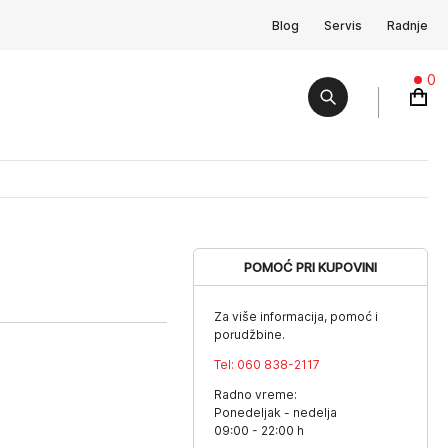
Blog
Servis
Radnje
0
POMOĆ PRI KUPOVINI
Za više informacija, pomoć i
porudžbine.
Tel:
060 838-2117
Radno vreme:
Ponedeljak - nedelja
09:00 - 22:00 h