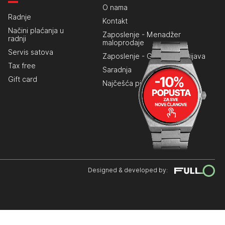
O nama
Radnje
Kontakt
Načini plaćanja u
Zaposlenje - Menadžer
radnji
maloprodaje
Servis satova
Zaposlenje - Generalna prijava
Tax free
Saradnja
Gift card
Najčešća pitanja
Designed & developed by: