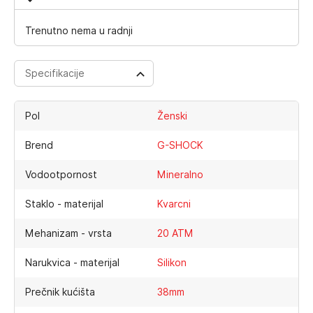
Trenutno nema u radnji
Specifikacije
Pol
Ženski
Brend
G-SHOCK
Vodootpornost
Mineralno
Staklo - materijal
Kvarcni
Mehanizam - vrsta
20 ATM
Narukvica - materijal
Silikon
Prečnik kućišta
38mm