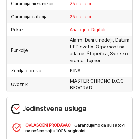
Garancija mehanizam
25 meseci
Garancija baterija
25 meseci
Prikaz
Analogno-Digitalni
Alarm, Dani u nedelji, Datum,
LED svetlo, Otpornost na
Funkcije
udarce, Štoperica, Svetsko
vreme, Tajmer
KINA
Zemlja porekla
MASTER CHRONO D.O.O.
Uvoznik
BEOGRAD
Jedinstvena usluga
OVLAŠĆENI PRODAVAC
- Garantujemo da su satovi
na našem sajtu 100% originalni.