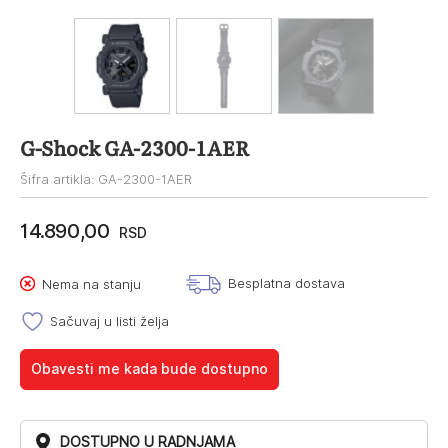
G-Shock GA-2300-1AER
Šifra artikla: GA-2300-1AER
14.890,00
RSD
Besplatna dostava
Nema na stanju
Sačuvaj u listi želja
Obavesti me kada bude dostupno
DOSTUPNO U RADNJAMA