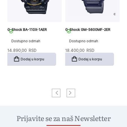
R
G-Shock BA-110X-1AER
G-Shock GM-5600MF-2ER
G
Dostupno odmah
Dostupno odmah
14.890,00
RSD
18.400,00
RSD
1
Dodaj u korpu
Dodaj u korpu
Prijavite se za naš Newsletter