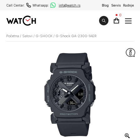
Call Centar:
Whatsapp:
info@watch.rs
Blog
Servis
Radnje
0
Početna
/
Satovi
/
G-SHOCK
/
G-Shock GA-2300-1AER