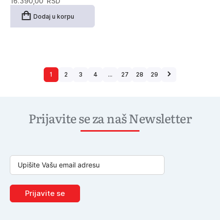
16.390,00
RSD
Dodaj u korpu
1
2
3
4
…
27
28
29
Prijavite se za naš Newsletter
Prijavite se