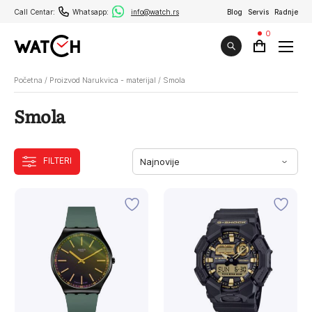
Call Centar:
Whatsapp:
info@watch.rs
Blog
Servis
Radnje
0
Početna
/
Proizvod Narukvica - materijal
/
Smola
Smola
FILTERI