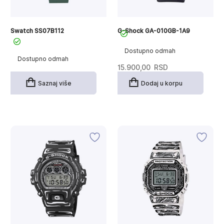
Swatch SS07B112
G-Shock GA-010GB-1A9
Dostupno odmah
Dostupno odmah
15.900,00
RSD
Saznaj više
Dodaj u korpu