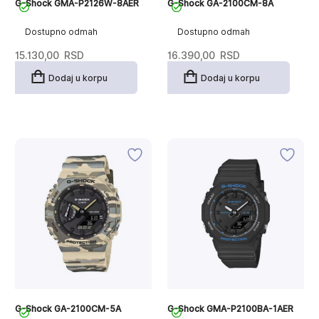
G-Shock GMA-P2126W-8AER
G-Shock GA-2100CM-8A
Dostupno odmah
Dostupno odmah
15.130,00
RSD
16.390,00
RSD
Dodaj u korpu
Dodaj u korpu
G-Shock GA-2100CM-5A
G-Shock GMA-P2100BA-1AER