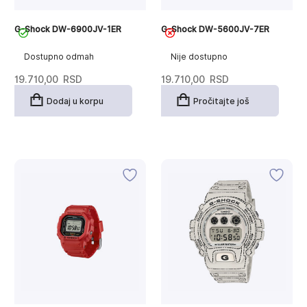
G-Shock DW-6900JV-1ER
G-Shock DW-5600JV-7ER
Dostupno odmah
Nije dostupno
19.710,00
RSD
19.710,00
RSD
Dodaj u korpu
Pročitajte još