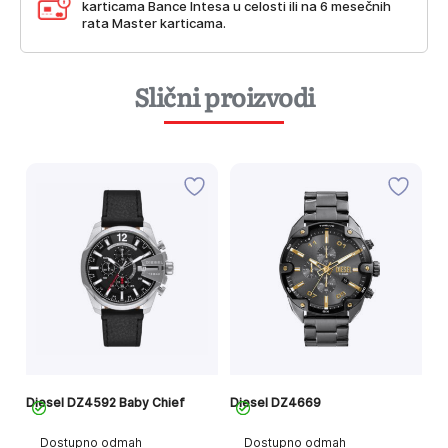
karticama Bance Intesa u celosti ili na 6 mesečnih
rata Master karticama.
Slični proizvodi
Diesel DZ4592 Baby Chief
Diesel DZ4669
Di
Dostupno odmah
Dostupno odmah