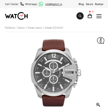
Call Centar:
Whatsapp:
info@watch.rs
Blog
Servis
Radnje
0
Početna
/
Satovi
/
Diesel satovi
/
Diesel DZ4290