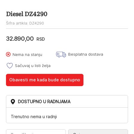
Diesel DZ4290
Šifra artikla: DZ4290
32.890,00
RSD
Besplatna dostava
Nema na stanju
Sačuvaj u listi želja
Obavesti me kada bude dostupno
DOSTUPNO U RADNJAMA
Trenutno nema u radnji