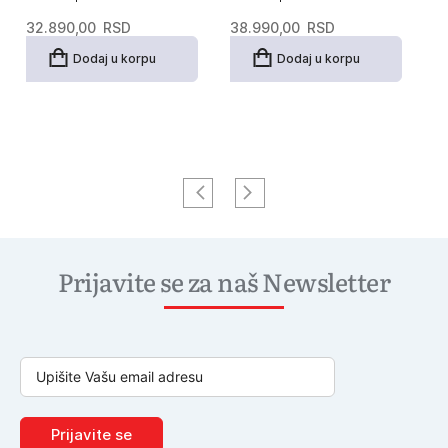
32.890,00
RSD
38.990,00
RSD
3
Dodaj u korpu
Dodaj u korpu
Prijavite se za naš Newsletter
Prijavite se