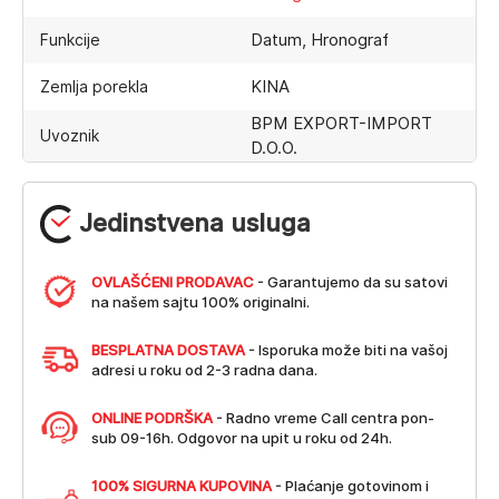
Datum, Hronograf
Funkcije
KINA
Zemlja porekla
BPM EXPORT-IMPORT
Uvoznik
D.O.O.
Jedinstvena usluga
OVLAŠĆENI PRODAVAC
- Garantujemo da su satovi
na našem sajtu 100% originalni.
BESPLATNA DOSTAVA
- Isporuka može biti na vašoj
adresi u roku od 2-3 radna dana.
ONLINE PODRŠKA
- Radno vreme Call centra pon-
sub 09-16h. Odgovor na upit u roku od 24h.
100% SIGURNA KUPOVINA
- Plaćanje gotovinom i