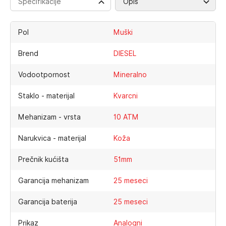
Specifikacije
Opis
Pol
Muški
Brend
DIESEL
Vodootpornost
Mineralno
Staklo - materijal
Kvarcni
Mehanizam - vrsta
10 ATM
Narukvica - materijal
Koža
Prečnik kućišta
51mm
Garancija mehanizam
25 meseci
Garancija baterija
25 meseci
Prikaz
Analogni