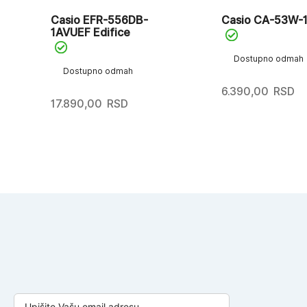
EF
Casio EFR-556DB-
Casio CA-53W-
1AVUEF Edifice
Dostupno odmah
Dostupno odmah
6.390,00
RSD
17.890,00
RSD