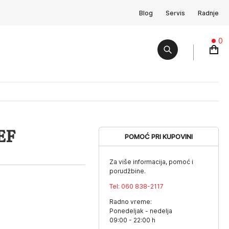
Blog
Servis
Radnje
0
EF
POMOĆ PRI KUPOVINI
Za više informacija, pomoć i
porudžbine.
Tel:
060 838-2117
Radno vreme:
Ponedeljak - nedelja
09:00 - 22:00 h