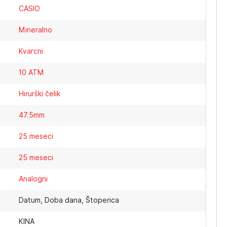
CASIO
Mineralno
Kvarcni
10 ATM
Hirurški čelik
47.5mm
25 meseci
25 meseci
Analogni
Datum, Doba dana, Štoperica
KINA