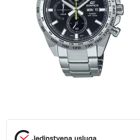
Jedinstvena usluga