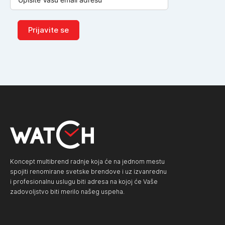
Prijavite se
Koncept multibrend radnje koja će na jednom mestu
spojiti renomirane svetske brendove i uz izvanrednu
i profesionalnu uslugu biti adresa na kojoj će Vaše
zadovoljstvo biti merilo našeg uspeha.