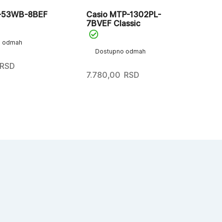
A-53WB-8BEF
Casio MTP-1302PL-
Ca
7BVEF Classic
o odmah
D
Dostupno odmah
RSD
5.
7.780,00
RSD