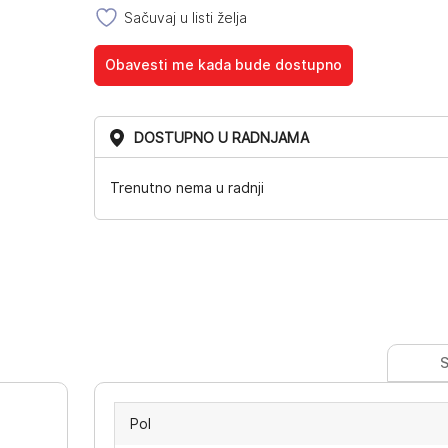
Sačuvaj u listi želja
Obavesti me kada bude dostupno
DOSTUPNO U RADNJAMA
Trenutno nema u radnji
S
Pol