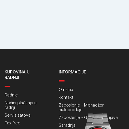
KUPOVINA U
INFORMACIJE
RADNJI
O nama
Radnje
Kontakt
Načini plaćanja u
Zaposlenje - Menadžer
radnji
maloprodaje
Servis satova
Zaposlenje - Generalna prijava
Tax free
Saradnja