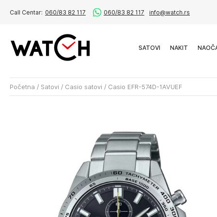
Call Centar:
060/83 82 117
060/83 82 117
info@watch.rs
SATOVI
NAKIT
NAOČ
Početna
/
Satovi
/
Casio satovi
/
Casio EFR-574D-1AVUEF