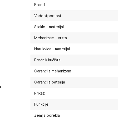
Brend
Vodootpornost
Staklo - materijal
Mehanizam - vrsta
Narukvica - materijal
Prečnik kućišta
-
Garancija mehanizam
Garancija baterija
h
Prikaz
Funkcije
Zemlja porekla