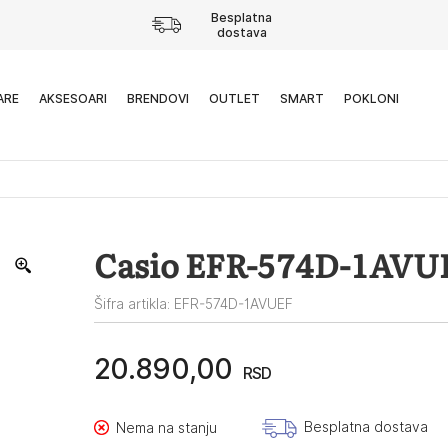
Besplatna
dostava
ARE
AKSESOARI
BRENDOVI
OUTLET
SMART
POKLONI
Casio EFR-574D-1AVU
Šifra artikla: EFR-574D-1AVUEF
20.890,00
RSD
Besplatna dostava
Nema na stanju