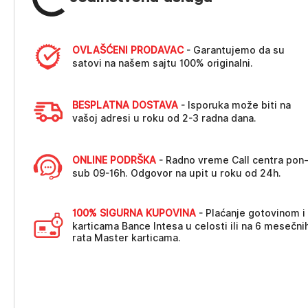
OVLAŠĆENI PRODAVAC
- Garantujemo da su
satovi na našem sajtu 100% originalni.
BESPLATNA DOSTAVA
- Isporuka može biti na
vašoj adresi u roku od 2-3 radna dana.
ONLINE PODRŠKA
- Radno vreme Call centra pon
sub 09-16h. Odgovor na upit u roku od 24h.
100% SIGURNA KUPOVINA
- Plaćanje gotovinom i
karticama Bance Intesa u celosti ili na 6 mesečni
rata Master karticama.