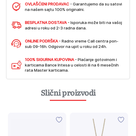
OVLAŠĆENI PRODAVAC
- Garantujemo da su satovi
na našem sajtu 100% originalni.
BESPLATNA DOSTAVA
- Isporuka može biti na vašoj
adresi u roku od 2-3 radna dana.
ONLINE PODRŠKA
- Radno vreme Call centra pon-
sub 09-16h. Odgovor na upit u roku od 24h.
100% SIGURNA KUPOVINA
- Plaćanje gotovinom i
karticama Bance Intesa u celosti ili na 6 mesečnih
rata Master karticama.
Slični proizvodi