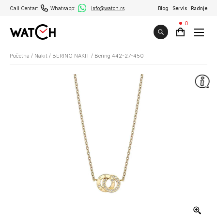
Call Centar:
Whatsapp:
info@watch.rs
Blog
Servis
Radnje
0
Početna
/
Nakit
/
BERING NAKIT
/
Bering 442-27-450