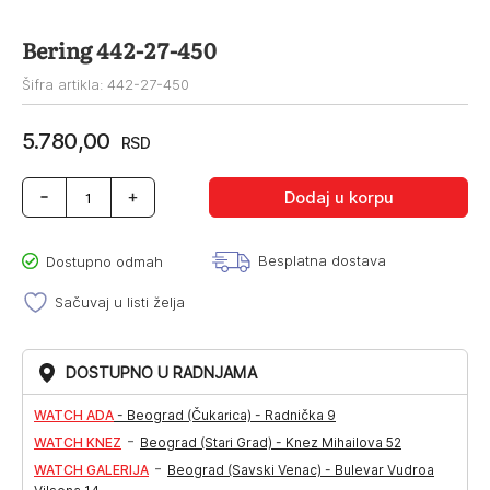
Bering 442-27-450
Šifra artikla: 442-27-450
5.780,00
RSD
Bering
Dodaj u korpu
442-
27-
450
Besplatna dostava
Dostupno odmah
količina
Sačuvaj u listi želja
DOSTUPNO U RADNJAMA
WATCH ADA
-
Beograd (Čukarica) - Radnička 9
-
WATCH KNEZ
Beograd (Stari Grad) - Knez Mihailova 52
-
WATCH GALERIJA
Beograd (Savski Venac) - Bulevar Vudroa