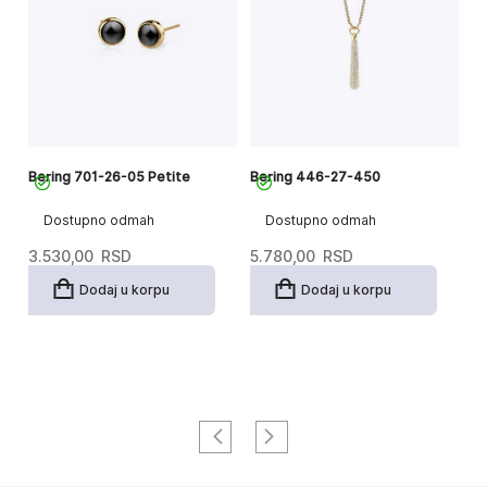
Bering 701-26-05 Petite
Bering 446-27-450
Be
Sy
Dostupno odmah
Dostupno odmah
3.530,00
RSD
5.780,00
RSD
4
Dodaj u korpu
Dodaj u korpu