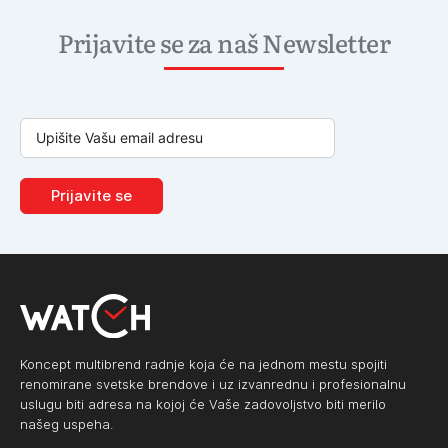
Prijavite se za naš Newsletter
Prijavite se
Koncept multibrend radnje koja će na jednom mestu spojiti
renomirane svetske brendove i uz izvanrednu i profesionalnu
uslugu biti adresa na kojoj će Vaše zadovoljstvo biti merilo
našeg uspeha.