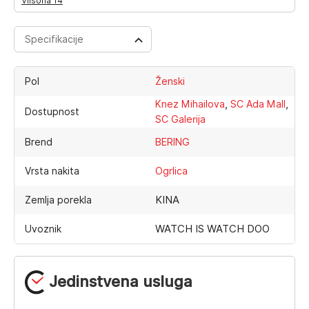
Vilsona 14
Specifikacije
Pol
Ženski
,
,
Knez Mihailova
SC Ada Mall
Dostupnost
SC Galerija
Brend
BERING
Vrsta nakita
Ogrlica
KINA
Zemlja porekla
WATCH IS WATCH DOO
Uvoznik
Jedinstvena usluga